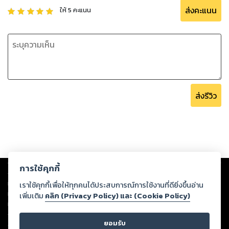
ส่งคะแนน
ให้
5
คะแนน
ส่งรีวิว
Copyright ©
2026
Storylog Co., Ltd. - สตอรี่ล็อกขอสงวนสิทธิ์ไม่รับผิดชอบ
การใช้คุกกี้
ต่อผลงานหรือเนื้อหาใดที่อัปโหลดผ่านเว็บไซต์และปรากฏว่าละเมิดสิทธิใน
ทรัพย์สินทางปัญญาของบุคคลอื่นหรือขัดต่อกฎหมายและศีลธรรม ดังนั้น ผู้อ่าน
เราใช้คุกกี้เพื่อให้ทุกคนได้ประสบการณ์การใช้งานที่ดียิ่งขึ้นอ่าน
ทุกท่านโปรดใช้วิจารณญาณในการกลั่นกรองด้วยตนเอง และหากท่านพบว่าส่วน
เพิ่มเติม
คลิก (Privacy Policy) และ (Cookie Policy)
หนึ่งส่วนใดขัดต่อกฎหมายและศีลธรรม กรุณาแจ้งมายังบริษัท เพื่อทีมงานจะได้
ดำเนินการในทันที ทั้งนี้ ทางสตอรี่ล็อกขอสงวนลิขสิทธิ์ตามพระราชบัญญัติ
ยอมรับ
ลิขสิทธิ์ พ.ศ. 2537 (ฉบับล่าสุด)