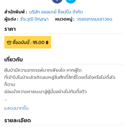
สำนักพิมพ์
:
บริษัท ออลเดย์ ช็อปปิ้ง จำกัด
ผู้แต่ง :
ธีระวุฒิ ปัญญา
หมวดหมู่
:
วรรณกรรมเยาวชน
ราคา
ซื้อฉบับนี้
:
95.00
฿
เกี่ยวกับ
ผืนป่ามีความอาถรรพ์มากเพียงใด หากผู้ใด
ที่เข้าไปในป่าเเล้วเกิดลบหลู่สิ่งศักดิ์สิทธิ์โดยตั้งใจหรือไม่ตั้งใจ
ก็ตาม
ย่อมนำความหายนะมาสู่ผู้นั้นอย่างไม่ทันตั้งตัว
ดูหนังสือเรื่องอื่นๆ ของเรา ได้ที่ www.pailinbooknet.com
แสดงมากขึ้น
รายละเอียด