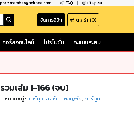
pport: member@ookbee.com
FAQ
เข้าสู่ระบบ
จัดการอีบุ๊ก
ตะกร้า
(
0
)
คอร์สออนไลน์
โปรโมชั่น
คะแนนสะสม
า รวมเล่ม 1-166 (จบ)
หมวดหมู่
:
การ์ตูนแอคชัน - ผจญภัย
,
การ์ตูน