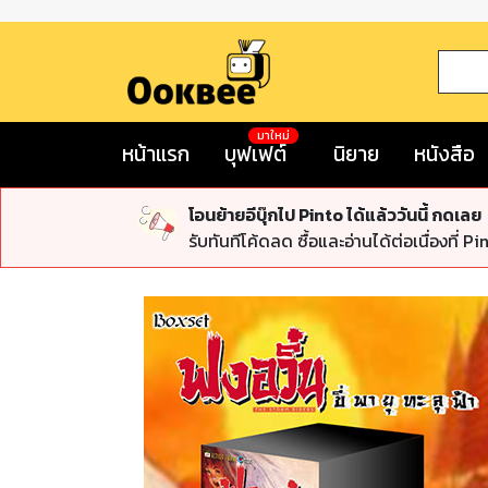
มาใหม่
หน้าแรก
บุฟเฟต์
นิยาย
หนังสือ
โอนย้ายอีบุ๊กไป Pinto ได้แล้ววันนี้ กดเลย
รับทันทีโค้ดลด ซื้อและอ่านได้ต่อเนื่องที่ Pi