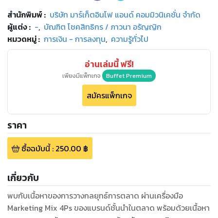
สำนักพิมพ์
:
บริษัท มาร์เก็ตอินโฟ แอนด์ คอมมิวนิเคชั่น จำกัด
ผู้แต่ง :
-
,
บัณฑิต โชคสิทธิกร / ภาวนา อรัญญิก
หมวดหมู่
:
การเงิน - การลงทุน
,
ความรู้ทั่วไป
อ่านเล่มนี้ ฟรี!
เพียงมีแพ็กเกจ
Buffet Premium
สมัครแพ็กเกจ
ราคา
ซื้อฉบับนี้
:
250.00
฿
เกี่ยวกับ
พบกับเนื้อหาของการวางกลยุทธ์การตลาด ผ่านเครื่องมือ
Marketing Mix 4Ps ของแบรนด์ชั้นนำในตลาด พร้อมด้วยเนื้อหา