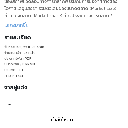
ของสภาพแวดล้อมทางการตลาดพร้อมกับการมองทิศทางของ
โอกาสแลอุปสรรค รวมตัวเลขของขนาดตลาด (Market size)
ส่วนแบ่งตลาด (Market share) ส่วนประสมทางการตลาด /
กลยุทธ์ทางการตลาด ( Market Mixed / 4p's ) และแนวโน้ม (
แสดงมากขึ้น
Trend )
รายละเอียด
วันวางขาย
:
23 เม.ย. 2018
จำนวนหน้า
:
24
หน้า
ประเภทไฟล์
:
PDF
ขนาดไฟล์
:
3.65
MB
ประเทศ
:
TH
ภาษา
:
Thai
จากผู้แต่ง
-
กำลังโหลด ...