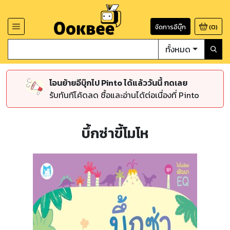
จัดการอีบุ๊ก
(
0
)
ทั้งหมด
โอนย้ายอีบุ๊กไป Pinto ได้แล้ววันนี้ กดเลย
รับทันทีโค้ดลด ซื้อและอ่านได้ต่อเนื่องที่ Pinto
บึ้กซ่าขี้โมโห