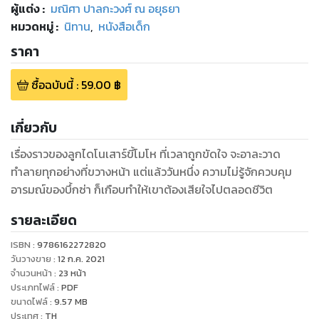
ผู้แต่ง :
มณิศา ปาลกะวงศ์ ณ อยุธยา
หมวดหมู่
:
นิทาน
,
หนังสือเด็ก
ราคา
ซื้อฉบับนี้
:
59.00
฿
เกี่ยวกับ
เรื่องราวของลูกไดโนเสาร์ขี้โมโห ที่เวลาถูกขัดใจ จะอาละวาด
ทำลายทุกอย่างที่ขวางหน้า แต่แล้ววันหนึ่ง ความไม่รู้จักควบคุม
อารมณ์ของบึ้กซ่า ก็เกือบทำให้เขาต้องเสียใจไปตลอดชีวิต
รายละเอียด
ISBN :
9786162272820
วันวางขาย
:
12 ก.ค. 2021
จำนวนหน้า
:
23
หน้า
ประเภทไฟล์
:
PDF
ขนาดไฟล์
:
9.57
MB
ประเทศ
:
TH