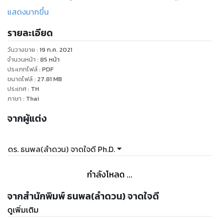
ตอนนี้มี 29 ท่านแล้ว
แสดงมากขึ้น
รายละเอียด
วันวางขาย
:
19 ก.ค. 2021
จำนวนหน้า
:
85
หน้า
ประเภทไฟล์
:
PDF
ขนาดไฟล์
:
27.81
MB
ประเทศ
:
TH
ภาษา
:
Thai
จากผู้แต่ง
ดร. ธนพล(ลำดวน) จาดใจดี Ph.D.
กำลังโหลด ...
จากสำนักพิมพ์ ธนพล(ลำดวน) จาดใจดี
ดูเพิ่มเติม