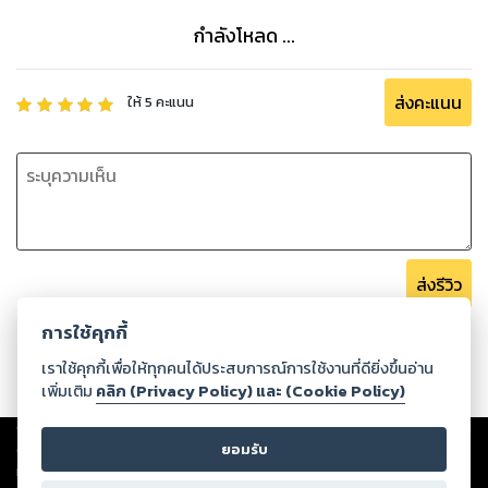
กำลังโหลด ...
ส่งคะแนน
ให้
5
คะแนน
ส่งรีวิว
การใช้คุกกี้
เราใช้คุกกี้เพื่อให้ทุกคนได้ประสบการณ์การใช้งานที่ดียิ่งขึ้นอ่าน
เพิ่มเติม
คลิก (Privacy Policy) และ (Cookie Policy)
Copyright ©
2026
Storylog Co., Ltd. - สตอรี่ล็อกขอสงวนสิทธิ์ไม่รับผิดชอบ
ต่อผลงานหรือเนื้อหาใดที่อัปโหลดผ่านเว็บไซต์และปรากฏว่าละเมิดสิทธิใน
ยอมรับ
ทรัพย์สินทางปัญญาของบุคคลอื่นหรือขัดต่อกฎหมายและศีลธรรม ดังนั้น ผู้อ่าน