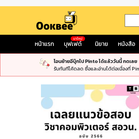
มาใหม่
หน้าแรก
บุฟเฟต์
นิยาย
หนังสือ
โอนย้ายอีบุ๊กไป Pinto ได้แล้ววันนี้ กดเลย
รับทันทีโค้ดลด ซื้อและอ่านได้ต่อเนื่องที่ Pi