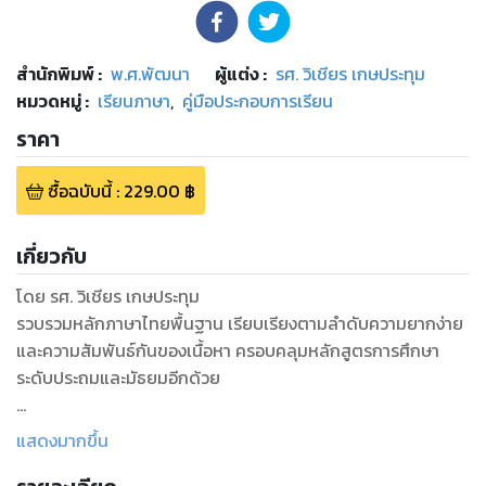
สำนักพิมพ์
:
พ.ศ.พัฒนา
ผู้แต่ง :
รศ. วิเชียร เกษประทุม
หมวดหมู่
:
เรียนภาษา
,
คู่มือประกอบการเรียน
ราคา
ซื้อฉบับนี้
:
229.00
฿
เกี่ยวกับ
โดย รศ. วิเชียร เกษประทุม
รวบรวมหลักภาษาไทยพื้นฐาน เรียบเรียงตามลำดับความยากง่าย
และความสัมพันธ์กันของเนื้อหา ครอบคลุมหลักสูตรการศึกษา
ระดับประถมและมัธยมอีกด้วย
เนื้อหาในเล่มประกอบด้วย หลักภาษาไทยพื้นฐาน หลักการเขียนคำ
แสดงมากขึ้น
ไทย หลักการเขียนทั่วไป หลักการอ่าน ภาษาถิ่นเปรียบเทียบ
ราชาศัพท์ และลักษณะคำประพันธ์ไทย ซึ่งผู้เขียนได้รวบรวม และ