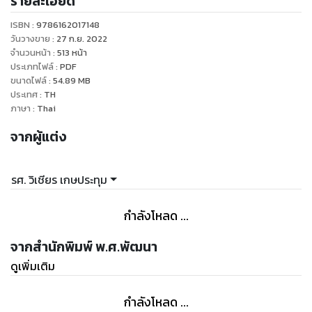
รายละเอียด
นำมาเรียบเรียงตามลำดับความยากง่ายและความสัมพันธ์กันของ
ISBN :
9786162017148
เนื้อหา ทั้งพยายามให้ครอบคลุมหลักสูตรการศึกษาระดับประถม
วันวางขาย
:
27 ก.ย. 2022
และมัธยมอีกด้วย
จำนวนหน้า
:
513
หน้า
ประเภทไฟล์
:
PDF
ขนาดไฟล์
:
54.89
MB
เหมาะสำหรับ นักเรียน นักศึกษา ใช้ประกอบการเรียนหรือใช้อ้างอิง
ประเทศ
:
TH
นอกจากนี้ยังเหมาะสำหรับครู อาจารย์ หรือผู้สนใจไว้ใช้อ้างอิงและ
ภาษา
:
Thai
ศึกษาเกี่ยวกับภาษาไทย
จากผู้แต่ง
รศ. วิเชียร เกษประทุม
กำลังโหลด ...
จากสำนักพิมพ์ พ.ศ.พัฒนา
ดูเพิ่มเติม
กำลังโหลด ...