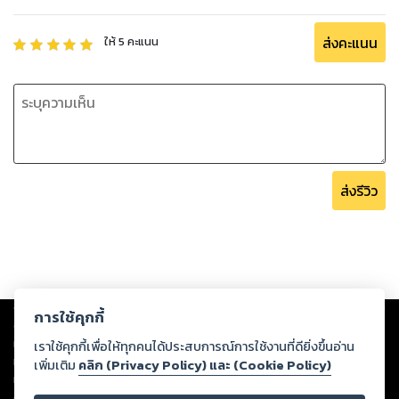
ส่งคะแนน
ให้
5
คะแนน
ส่งรีวิว
Copyright ©
2026
Storylog Co., Ltd. - สตอรี่ล็อกขอสงวนสิทธิ์ไม่รับผิดชอบ
การใช้คุกกี้
ต่อผลงานหรือเนื้อหาใดที่อัปโหลดผ่านเว็บไซต์และปรากฏว่าละเมิดสิทธิใน
ทรัพย์สินทางปัญญาของบุคคลอื่นหรือขัดต่อกฎหมายและศีลธรรม ดังนั้น ผู้อ่าน
เราใช้คุกกี้เพื่อให้ทุกคนได้ประสบการณ์การใช้งานที่ดียิ่งขึ้นอ่าน
ทุกท่านโปรดใช้วิจารณญาณในการกลั่นกรองด้วยตนเอง และหากท่านพบว่าส่วน
เพิ่มเติม
คลิก (Privacy Policy) และ (Cookie Policy)
หนึ่งส่วนใดขัดต่อกฎหมายและศีลธรรม กรุณาแจ้งมายังบริษัท เพื่อทีมงานจะได้
ดำเนินการในทันที ทั้งนี้ ทางสตอรี่ล็อกขอสงวนลิขสิทธิ์ตามพระราชบัญญัติ