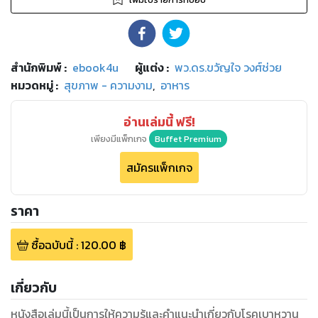
สำนักพิมพ์
:
ebook4u
ผู้แต่ง :
พว.ดร.ขวัญใจ วงศ์ช่วย
หมวดหมู่
:
สุขภาพ - ความงาม
,
อาหาร
อ่านเล่มนี้ ฟรี!
เพียงมีแพ็กเกจ
Buffet Premium
สมัครแพ็กเกจ
ราคา
ซื้อฉบับนี้
:
120.00
฿
เกี่ยวกับ
หนังสือเล่มนี้เป็นการให้ความรู้และคำแนะนำเกี่ยวกับโรคเบาหวาน