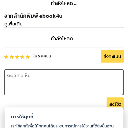
กำลังโหลด ...
การรักษาเบาหวานด้วยอาหารเสริม 11
อาการเสริมประเภทต่างๆที่เกี่ยวข้องกับการรักษาเบาหวาน 12
จากสำนักพิมพ์ ebook4u
วิตามินดี 12
ดูเพิ่มเติม
โอเมก้า 3 (Omega-3) 14
แม็กนีเซียม (Magnesium) 20
กำลังโหลด ...
ไซเลียม (Psyllium) 22
อบเชย (Cinnamon) 24
กรดแอลฟาไลโปอิค (Alpha lipoic acid–ALA) 26
ส่งคะแนน
ให้
5
คะแนน
เมล็ดลูกซัด (Fenugreek) 28
โครเมี่ยม (Chromium) 30
มะระขี้นก 32
สำรวจฉลากอาหารเสริมรักษาเบาหวาน 5 ชนิด 34
อาหารเสริมโครเมี่ยม (Chromium) 34
ชาอบเชย (Cinnamon) 35
ส่งรีวิว
น้ำมันตับปลา (Fish Oil) 36
Alpha-Lipoic Acid (ALA) 37
การใช้คุกกี้
ไฟเบอร์/ไซเลียม 38
เราใช้คุกกี้เพื่อให้ทุกคนได้ประสบการณ์การใช้งานที่ดียิ่งขึ้นอ่าน
ประวัติผู้เขียน 39