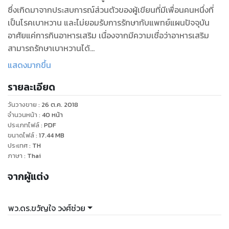
ซึ่งเกิดมาจากประสบการณ์ส่วนตัวของผู้เขียนที่มีเพื่อนคนหนึ่งที่
เป็นโรคเบาหวาน และไม่ยอมรับการรักษากับแพทย์แผนปัจจุบัน
อาศัยแค่การกินอาหารเสริม เนื่องจากมีความเชื่อว่าอาหารเสริม
สามารถรักษาเบาหวานได้
จากการติดตามอาการของเพื่อนคนนี้พบว่า เขาไม่สามารถควบคุม
แสดงมากขึ้น
ระดับน้ำตาลในเลือดได้เลย ดิฉันจึงค้นคว้าหาความรู้และมาแบ่งปัน
รายละเอียด
ใน eBook เล่มนี้ที่ชื่อว่า อย่าคิดรักษาเบาหวานด้วยอาหารเสริม:
อย่าพึ่งพาอาหารเสริม จนตัวเองต้องตายเพราะเบาหวาน
วันวางขาย
:
26 ต.ค. 2018
จำนวนหน้า
:
40
หน้า
สารบัญ
ประเภทไฟล์
:
PDF
ขนาดไฟล์
:
17.44
MB
คำนำ 2
ประเทศ
:
TH
ทำความรู้จักกับโรคเบาหวานชนิดต่างๆ 5
ภาษา
:
Thai
เบาหวานชนิดที่ 1: 5
จากผู้แต่ง
เบาหวานชนิดที่ 2 6
ทำความรู้จักกับตับอ่อนแหล่งกำเนิดอินซูลิน 7
การรักษาเบาหวานชนิดที่ 2 ในทางการแพทย์ 8
พว.ดร.ขวัญใจ วงศ์ช่วย
การรักษาด้วยการใช้ยา 9
การรักษาด้วยการไม่ใช้ยา 10