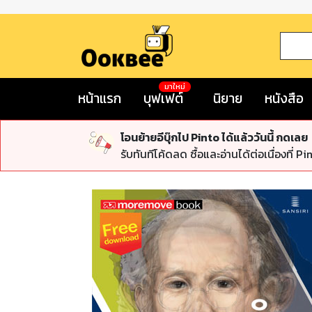
มาใหม่
หน้าแรก
บุฟเฟต์
นิยาย
หนังสือ
โอนย้ายอีบุ๊กไป Pinto ได้แล้ววันนี้ กดเลย
รับทันทีโค้ดลด ซื้อและอ่านได้ต่อเนื่องที่ Pi