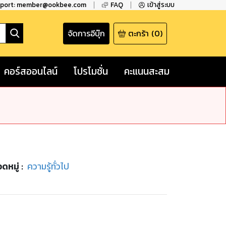
pport: member@ookbee.com
FAQ
เข้าสู่ระบบ
จัดการอีบุ๊ก
ตะกร้า
(
0
)
คอร์สออนไลน์
โปรโมชั่น
คะแนนสะสม
ดหมู่
:
ความรู้ทั่วไป