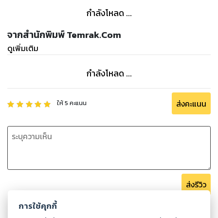
กำลังโหลด ...
เหมาะสำหรับผู้ที่สนใจเรียนรู้ภาษาญี่ปุ่นในระดับพื้นฐานและ
ต้องการพัฒนาทักษะการใช้คำกริยาในสถานการณ์ทั่วไปในชีวิต
จากสำนักพิมพ์ Temrak.Com
ประจำวัน. ขอให้คุณเพลิดเพลินกับการเรียนรู้และพัฒนาทักษะการ
ดูเพิ่มเติม
สื่อสาร.
กำลังโหลด ...
ส่งคะแนน
ให้
5
คะแนน
ส่งรีวิว
การใช้คุกกี้