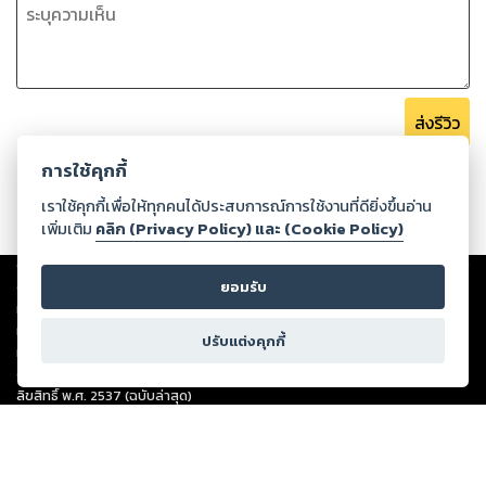
ส่งรีวิว
การใช้คุกกี้
เราใช้คุกกี้เพื่อให้ทุกคนได้ประสบการณ์การใช้งานที่ดียิ่งขึ้นอ่าน
เพิ่มเติม
คลิก (Privacy Policy) และ (Cookie Policy)
Copyright ©
2026
Storylog Co., Ltd. - สตอรี่ล็อกขอสงวนสิทธิ์ไม่รับผิดชอบ
ต่อผลงานหรือเนื้อหาใดที่อัปโหลดผ่านเว็บไซต์และปรากฏว่าละเมิดสิทธิใน
ยอมรับ
ทรัพย์สินทางปัญญาของบุคคลอื่นหรือขัดต่อกฎหมายและศีลธรรม ดังนั้น ผู้อ่าน
ทุกท่านโปรดใช้วิจารณญาณในการกลั่นกรองด้วยตนเอง และหากท่านพบว่าส่วน
ปรับแต่งคุกกี้
หนึ่งส่วนใดขัดต่อกฎหมายและศีลธรรม กรุณาแจ้งมายังบริษัท เพื่อทีมงานจะได้
ดำเนินการในทันที ทั้งนี้ ทางสตอรี่ล็อกขอสงวนลิขสิทธิ์ตามพระราชบัญญัติ
ลิขสิทธิ์ พ.ศ. 2537 (ฉบับล่าสุด)
For support: member@ookbee.com
Version
1.3.17