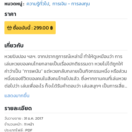
หมวดหมู่
:
ความรู้ทั่วไป
,
การเงิน - การลงทุน
ราคา
ซื้อฉบับนี้
:
299.00
฿
เกี่ยวกับ
หวยปิงปอง ฯลฯ. จากปรากฎการณ์เหล่านี้ ทำให้ดูเหมือนว่า การ
เล่นหวยของคนไทยกลายเป็นเรื่องปกติธรรมดา หวยไม่ได้ถูกให้
ค่าว่าเป็น “การพนัน” แต่หวยกลับกลายเป็นกิจกรรมหนึ่ง หรือส่วน
หนึ่งของชีวิตของคนในสังคมไทยไปแล้ว. ซึ่งหากถามคนที่เล่นหวย
ต่อไปว่า เล่นเพื่ออะไร ก็จะได้รับคำตอบว่า เล่นสนุกๆ เป็นการเสี่ยง
โชคแบบง่ายๆ
แสดงมากขึ้น
E-Book เล่มนี้จะสอนคุณ คำนวณสูตรหวยปิงปอง หรือ ที่เพื่อนๆ
รายละเอียด
เรียกหวยยี่กี่กัน โดนเพื่อนๆสามารถทำตามได้ง่าย และได้กำไล
จากการเล่นหวยปิงปองแน่นอน
วันวางขาย
:
31 ธ.ค. 2017
จำนวนหน้า
:
11
หน้า
ประเภทไฟล์
:
PDF