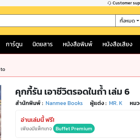
Customer su
ทั้งหมด
การ์ตูน
นิตยสาร
หนังสือพิมพ์
หนังสือเสียง
nto
คุกกี้รัน เอาชีวิตรอดในถ้ำ เล่ม 6
สำนักพิมพ์
:
Nanmee Books
ผู้แต่ง :
MR. K
หมวด
อ่านเล่มนี้ ฟรี!
เพียงมีแพ็กเกจ
Buffet Premium