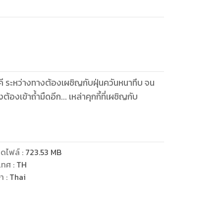
ัคคี ระหว่างทางต้องเผชิญกับฝุ่นควันหนาทึบ จน
้องเข้าถ้ำมืดอีก... เหล่าคุกกี้ที่เผชิญกับ
ดไฟล์
:
723.53
MB
เทศ
:
TH
ษา
:
Thai