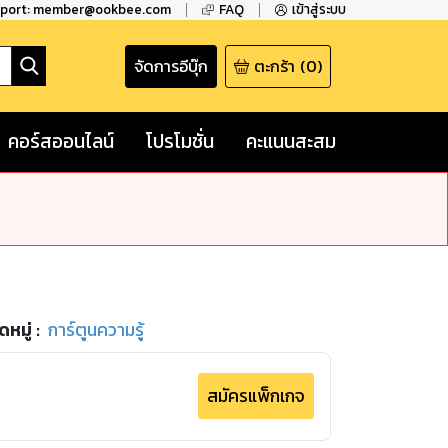
pport: member@ookbee.com
FAQ
เข้าสู่ระบบ
จัดการอีบุ๊ก
ตะกร้า
(
0
)
คอร์สออนไลน์
โปรโมชั่น
คะแนนสะสม
หมู่
:
การ์ตูนความรู้
สมัครแพ็กเกจ