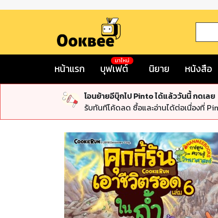
มาใหม่
หน้าแรก
บุฟเฟต์
นิยาย
หนังสือ
โอนย้ายอีบุ๊กไป Pinto ได้แล้ววันนี้ กดเลย
รับทันทีโค้ดลด ซื้อและอ่านได้ต่อเนื่องที่ Pi