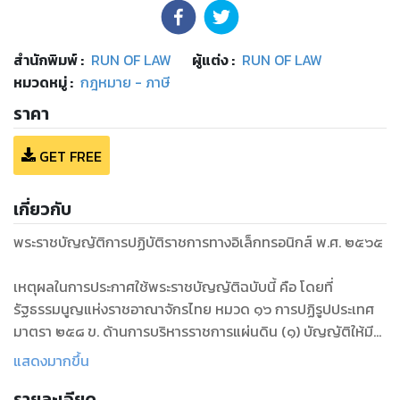
สำนักพิมพ์
:
RUN OF LAW
ผู้แต่ง :
RUN OF LAW
หมวดหมู่
:
กฎหมาย - ภาษี
ราคา
GET FREE
เกี่ยวกับ
พระราชบัญญัติการปฏิบัติราชการทางอิเล็กทรอนิกส์ พ.ศ. ๒๕๖๕
เหตุผลในการประกาศใช้พระราชบัญญัติฉบับนี้ คือ โดยที่
รัฐธรรมนูญแห่งราชอาณาจักรไทย หมวด ๑๖ การปฏิรูปประเทศ
มาตรา ๒๕๘ ข. ด้านการบริหารราชการแผ่นดิน (๑) บัญญัติให้มี
การนำเทคโนโลยีที่เหมาะสมมาประยุกต์ใช้ในการบริหารราชการ
แสดงมากขึ้น
แผ่นดินและการจัดทำบริการสาธารณะเพื่อประโยชน์ในการบริหาร
รายละเอียด
ราชการแผ่นดิน และเพื่ออำนวยความสะดวกให้แก่ประชาชน แต่