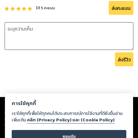
ส่งคะแนน
ให้
5
คะแนน
ส่งรีวิว
Copyright ©
2026
Storylog Co., Ltd. - สตอรี่ล็อกขอสงวนสิทธิ์ไม่รับผิดชอบ
การใช้คุกกี้
ต่อผลงานหรือเนื้อหาใดที่อัปโหลดผ่านเว็บไซต์และปรากฏว่าละเมิดสิทธิใน
ทรัพย์สินทางปัญญาของบุคคลอื่นหรือขัดต่อกฎหมายและศีลธรรม ดังนั้น ผู้อ่าน
เราใช้คุกกี้เพื่อให้ทุกคนได้ประสบการณ์การใช้งานที่ดียิ่งขึ้นอ่าน
ทุกท่านโปรดใช้วิจารณญาณในการกลั่นกรองด้วยตนเอง และหากท่านพบว่าส่วน
เพิ่มเติม
คลิก (Privacy Policy) และ (Cookie Policy)
หนึ่งส่วนใดขัดต่อกฎหมายและศีลธรรม กรุณาแจ้งมายังบริษัท เพื่อทีมงานจะได้
ดำเนินการในทันที ทั้งนี้ ทางสตอรี่ล็อกขอสงวนลิขสิทธิ์ตามพระราชบัญญัติ
ยอมรับ
ลิขสิทธิ์ พ.ศ. 2537 (ฉบับล่าสุด)