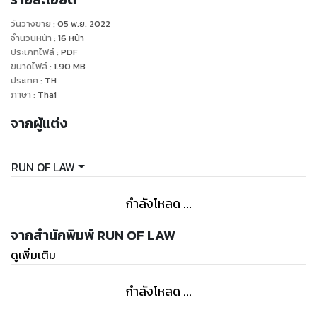
บทบัญญัติของกฎหมายที่ใช้บังคับอยู่ในปัจจุบันส่วนใหญ่ยังไม่เอื้อ
วันวางขาย
:
05 พ.ย. 2022
ต่อการนำวิธีการทางอิเล็กทรอนิกส์มาใช้ในการอนุญาตการให้
จำนวนหน้า
:
16
หน้า
บริการ หรือการให้สวัสดิการแก่ประชาชน ส่งผลให้ประชาชนมีภาระ
ประเภทไฟล์
:
PDF
ขนาดไฟล์
:
1.90
MB
และต้นทุนในการติดต่อกับภาครัฐที่สูงเกินสมควร เป็นอุปสรรคต่อ
ประเทศ
:
TH
การเสริมสร้างความสามารถในการแข่งขันของประเทศ และไม่
ภาษา
:
Thai
สอดคล้องกับเทคโนโลยีที่พัฒนาไปอย่างรวดเร็ว สมควรมี
จากผู้แต่ง
กฎหมายกลางว่าด้วยการปฏิบัติราชการทางอิเล็กทรอนิกส์เพื่อส่ง
เสริมให้การทำงานและการให้บริการของภาครัฐสามารถใช้วิธีการ
ทางอิเล็กทรอนิกส์เป็นหลักได้ และโดยที่การนำเทคโนโลยีมาใช้ใน
RUN OF LAW
การปฏิบัติราชการนั้นเป็นการดำเนินการตามแผนการปฏิรูป
ประเทศด้านการบริหารราชการแผ่นดิน (ฉบับปรับปรุง) กิจกรรม
กำลังโหลด ...
ปฏิรูปที่ ๑ ปรับเปลี่ยนรูปแบบการบริหารงานและการบริการภาครัฐ
ไปสู่ระบบดิจิทัล จึงจำเป็นต้องตราพระราชบัญญัตินี้
จากสำนักพิมพ์ RUN OF LAW
ดูเพิ่มเติม
กำลังโหลด ...