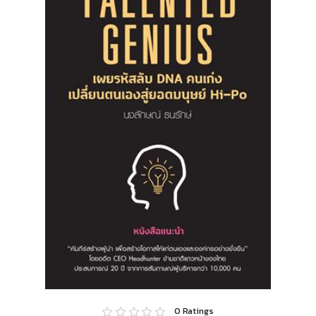
0
Ratings