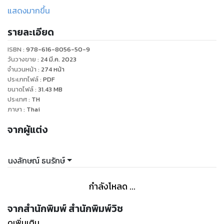
ปฏิบัติ เพื่อให้ผู้อ่านได้พัฒนาตนเอง และมีความก้าวหน้าในหน้าที่
แสดงมากขึ้น
การงาน จนไปสู่ตำแหน่งงานในระดับผู้บริหารขั้นสูงต่อไป นอกจาก
รายละเอียด
นี้หนังสือเล่มนี้ยังมีประโยชน์อย่างยิ่งสำหรับฝ่ายทรัพยากรบุคคล
หรือผู้ที่มีหน้าที่ค้นหาคนเก่งและการบริหารจัดการคนเก่ง
ISBN :
978-616-8056-50-9
(Talented Management) ในองค์กร เพราะเนื้อหาประกอบด้วย
วันวางขาย
:
24 มี.ค. 2023
หลักการเฟ้นหาคนเก่ง (Talented Genius) ในองค์กรระดับ Top
จำนวนหน้า
:
274
หน้า
ประเภทไฟล์
:
PDF
Ten ของโลก รวมทั้งกลยุทธ์ในการรักษาคนเก่งให้อยู่กับองค์กรได้
ขนาดไฟล์
:
31.43
MB
อย่างยาวนาน
ประเทศ
:
TH
ภาษา
:
Thai
จากผู้แต่ง
นงลักษณ์ ธนรักษ์
กำลังโหลด ...
จากสำนักพิมพ์ สำนักพิมพ์วิช
ดูเพิ่มเติม