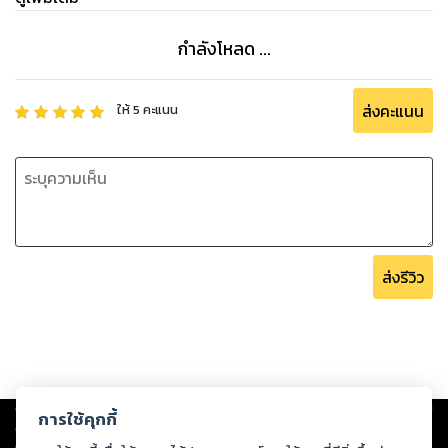
กำลังโหลด ...
ส่งคะแนน
ให้
5
คะแนน
ส่งรีวิว
Copyright ©
2026
Storylog Co., Ltd. - สตอรี่ล็อกขอสงวนสิทธิ์ไม่รับผิดชอบ
การใช้คุกกี้
ต่อผลงานหรือเนื้อหาใดที่อัปโหลดผ่านเว็บไซต์และปรากฏว่าละเมิดสิทธิใน