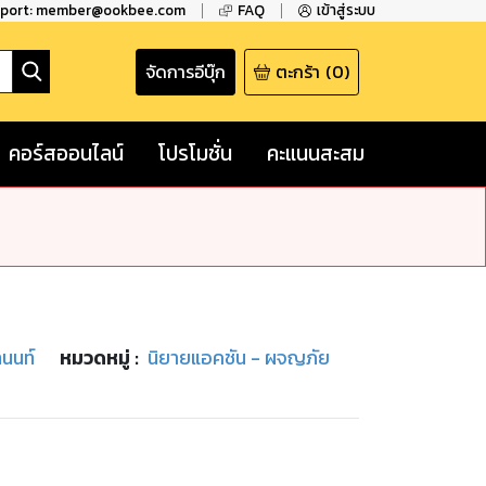
pport: member@ookbee.com
FAQ
เข้าสู่ระบบ
จัดการอีบุ๊ก
ตะกร้า
(
0
)
คอร์สออนไลน์
โปรโมชั่น
คะแนนสะสม
ทนนท์
หมวดหมู่
:
นิยายแอคชัน - ผจญภัย