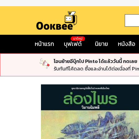
มาใหม่
หน้าแรก
บุฟเฟต์
นิยาย
หนังสือ
โอนย้ายอีบุ๊กไป Pinto ได้แล้ววันนี้ กดเลย
รับทันทีโค้ดลด ซื้อและอ่านได้ต่อเนื่องที่ Pi