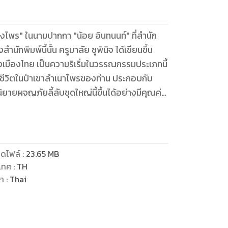
งไพร" ในนามปากกา "น้อย อินทนนท์" ที่สำนัก
นักพิมพ์นี้นั้น ครูมาลัย ชูพินิจ ได้เขียนขึ้น
เมืองไทย เป็นความริเริ่มในวรรณกรรมประเภทนี้
ช้ชีวิตในป่าเขาลำเนาไพรของท่าน ประกอบกับ
ยายผจญภัยลี้ลับชุดใหญ่นี้ขึ้นได้อย่างมีคุณค่า
ับให้แก่นวนิยายป่าดงพงไพรประเภทนี้ในระยะ
ยเหตุที่ว่า มันเป็นการศึกษา และอบรมในคนหนุ่ม
ดไฟล์
:
23.65
MB
ชีวิตป่า ให้ความสำนึกถึงการเสียสละ ภารดรภาพ
เทศ
:
TH
ษา
:
Thai