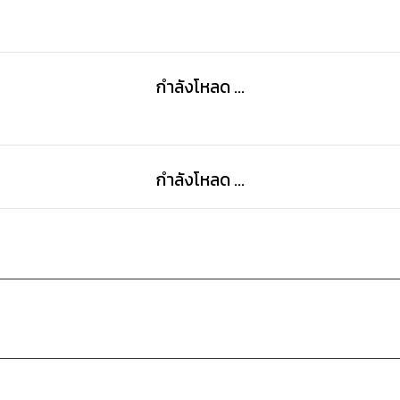
- พยานสำคัญ
กำลังโหลด ...
- ไมราตกลงใจ
- ลางบอกเหตุ
- การเดินทาง
- นกยักษ์
กำลังโหลด ...
- ข่าวใหม่
- แขกยามวิกาล
- อาคันตุกะยามวิกาล
- คนสุดท้าย
- เรื่องจากหลวงพ่อทอเรส
- ดินแดนที่ต้องห้าม
- มูราคามิทหารญี่ปุ่น
- ช่วยผู้หลงสงคราม
- ไซยะผู้กลับมา