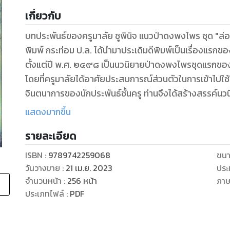
เกี่ยวกับ
บทประพันธ์ของครูมาลัย ชูพินิจ แนวป่าดงพงไพร ชุด "ล่อ
พิมพ์ กระท่อม ป.ล. ได้นำมาประเดิมดีพิมพ์เป็นเรื่องแรกของสำ
ตั้งแต่ปี พ.ศ. ๒๔๙๘ เป็นนวนิยายป่าดงพงไพรชุดแรกของ
โดยที่ครูมาลัยได้อาศัยประสบการณ์ส่วนตัวในการเข้าไปใ
จินตนาการของนักประพันธ์ชั้นครู ท่านจึงได้สร้างสรรค์นวนิ
เป็นสมบัติทางวรรณกรรมให้แก่เมืองไทยและเป็นต้นแบบฉบ
แสดงมากขึ้น
เวลาต่อ ๆ มา....
รายละเอียด
ข้าพเจ้าเป็นคนหนึ่ง ผู้มีศรัทธาต่อการใช้ชีวิตกลางแจ้ง โด
ISBN :
9789742259068
ขนา
ของเรา รู้จักค่าของชีวิต ที่มั่งคงแข็งแรงทั้งกายและใจ 
วันวางขาย
:
21 เม.ย. 2023
ประ
และความเป็นไท อย่างชีวิตอื่นยากจะให้ได้
จำนวนหน้า
:
256
หน้า
ภา
ประเภทไฟล์
:
PDF
สารบัญ