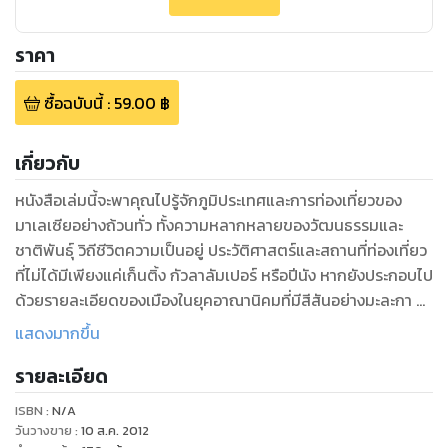
ราคา
ซื้อฉบับนี้
:
59.00
฿
เกี่ยวกับ
หนังสือเล่มนี้จะพาคุณไปรู้จักภูมิประเทศและการท่องเที่ยวของ
มาเลเซียอย่างถ้วนทั่ว ทั้งความหลากหลายของวัฒนธรรมและ
ชาติพันธุ์ วิถีชีวิตความเป็นอยู่ ประวัติศาสตร์และสถานที่ท่องเที่ยว
ที่ไม่ได้มีเพียงแค่เก็นติ้ง กัวลาลัมเปอร์ หรือปีนัง หากยังประกอบไป
ด้วยรายละเอียดของเมืองในยุคอาณานิคมที่มีสีสันอย่างมะละกา ซา
บาห์ ซาราวัก ซึ่งยังเป็นดินแดนที่ยังโอบคลุมด้วยธรรมชาติพิสุทธิ์
แสดงมากขึ้น
และเกาะชายทะเลที่อุดมสมบูรณ์ด้วยสรรพชีวิต อย่างลังกาวี และ
รายละเอียด
เมืองใหม่อีกหลายแห่ง ตลอดจนข้อมูลพื้นฐานที่ควรทราบ ไม่ว่าจะ
เป็นที่พัก ภาษามาเลย์ ข้อมูลที่ควรทราบต่างๆ เพื่อเตรียมความ
ISBN :
N/A
พร้อมสู่ดินแดนสวยงามแห่งนี้ มาเลเซีย ประเทศเล็ก ๆ ในแถบ
วันวางขาย
:
10 ส.ค. 2012