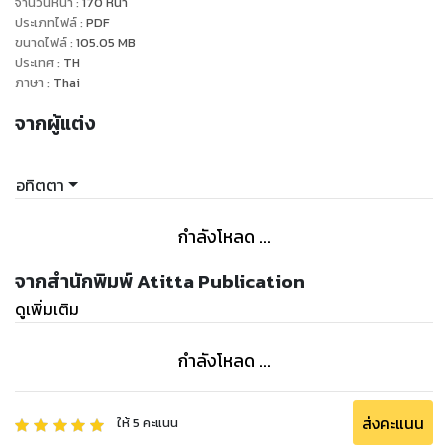
เอเชียตะวันออกเฉียงใต้ที่มุ่งเน้นการส่งเสริมการท่องเที่ยว ภายใต้
จำนวนหน้า
:
170
หน้า
ประเภทไฟล์
:
PDF
สโลแกนที่ว่า “Malaysia, Truly Asia”
ขนาดไฟล์
:
105.05
MB
ประเทศ
:
TH
ภาษา
:
Thai
จากผู้แต่ง
อทิตตา
กำลังโหลด ...
จากสำนักพิมพ์ Atitta Publication
ดูเพิ่มเติม
กำลังโหลด ...
ส่งคะแนน
ให้
5
คะแนน