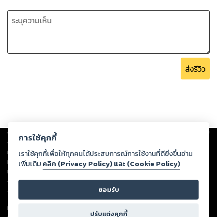
ส่งรีวิว
Copyright ©
2026
Storylog Co., Ltd. - สตอรี่ล็อกขอสงวนสิทธิ์ไม่รับผิดชอบ
การใช้คุกกี้
ต่อผลงานหรือเนื้อหาใดที่อัปโหลดผ่านเว็บไซต์และปรากฏว่าละเมิดสิทธิใน
ทรัพย์สินทางปัญญาของบุคคลอื่นหรือขัดต่อกฎหมายและศีลธรรม ดังนั้น ผู้อ่าน
เราใช้คุกกี้เพื่อให้ทุกคนได้ประสบการณ์การใช้งานที่ดียิ่งขึ้นอ่าน
ทุกท่านโปรดใช้วิจารณญาณในการกลั่นกรองด้วยตนเอง และหากท่านพบว่าส่วน
เพิ่มเติม
คลิก (Privacy Policy) และ (Cookie Policy)
หนึ่งส่วนใดขัดต่อกฎหมายและศีลธรรม กรุณาแจ้งมายังบริษัท เพื่อทีมงานจะได้
ดำเนินการในทันที ทั้งนี้ ทางสตอรี่ล็อกขอสงวนลิขสิทธิ์ตามพระราชบัญญัติ
ยอมรับ
ลิขสิทธิ์ พ.ศ. 2537 (ฉบับล่าสุด)
For support: member@ookbee.com
ปรับแต่งคุกกี้