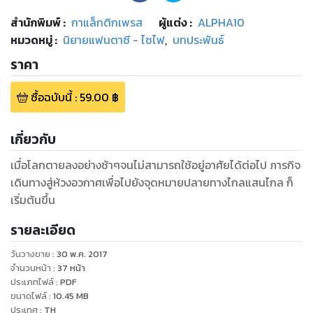
สำนักพิมพ์
:
กาแล็กติกเพรส
ผู้แต่ง :
ALPHA10
หมวดหมู่
:
นิยายแฟนตาซี - ไซไฟ
,
บทประพันธ์
ราคา
ซื้อฉบับนี้
:
59.00
฿
เกี่ยวกับ
เมื่อโลกตายลงอย่างช้าๆจนไม่สามารถใช้อยู่อาศัยได้ต่อไป ภารกิจ
เดินทางสู่ห้วงอวกาศเพื่อไปยังจุดหมายปลายทางไกลแสนไกล ก็
เริ่มต้นขึ้น
รายละเอียด
วันวางขาย
:
30 พ.ค. 2017
จำนวนหน้า
:
37
หน้า
ประเภทไฟล์
:
PDF
ขนาดไฟล์
:
10.45
MB
ประเทศ
:
TH