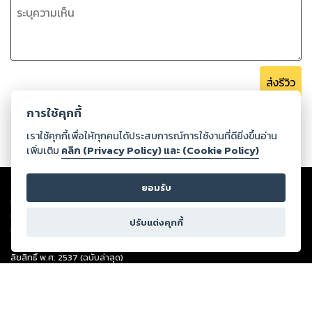
ส่งรีวิว
การใช้คุกกี้
เราใช้คุกกี้เพื่อให้ทุกคนได้ประสบการณ์การใช้งานที่ดียิ่งขึ้นอ่าน
เพิ่มเติม
คลิก (Privacy Policy) และ (Cookie Policy)
Copyright ©
2026
Storylog Co., Ltd. - สตอรี่ล็อกขอสงวนสิทธิ์ไม่รับผิดชอบ
ต่อผลงานหรือเนื้อหาใดที่อัปโหลดผ่านเว็บไซต์และปรากฏว่าละเมิดสิทธิใน
ยอมรับ
ทรัพย์สินทางปัญญาของบุคคลอื่นหรือขัดต่อกฎหมายและศีลธรรม ดังนั้น ผู้อ่าน
ทุกท่านโปรดใช้วิจารณญาณในการกลั่นกรองด้วยตนเอง และหากท่านพบว่าส่วน
ปรับแต่งคุกกี้
หนึ่งส่วนใดขัดต่อกฎหมายและศีลธรรม กรุณาแจ้งมายังบริษัท เพื่อทีมงานจะได้
ดำเนินการในทันที ทั้งนี้ ทางสตอรี่ล็อกขอสงวนลิขสิทธิ์ตามพระราชบัญญัติ
ลิขสิทธิ์ พ.ศ. 2537 (ฉบับล่าสุด)
For support: member@ookbee.com
Version
1.3.17