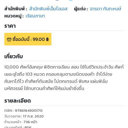
สำนักพิมพ์
:
สำนักพิมพ์เอ็มไอเอส
ผู้แต่ง :
อารดา กันทะหงษ์
หมวดหมู่
:
เรียนภาษา
ราคา
ซื้อฉบับนี้
:
99.00
฿
เกี่ยวกับ
10,000 ศัพท์อังกฤษ พิชิตการเรียน สอบ ใช้ในชีวิตประจำวัน ศัพท์
เยอะจุใจถึง 103 หมวด ครอบคลุมตามชนิดของคำ จำได้ง่าย
ค้นหาได้ไว คำศัพท์ทันสมัย ไม่ตกเทรนด์ พิเศษ แผ่นฟิล์ม
มหัศจรรย์ ใช้ทบทวนคำศัพท์ให้แม่นยำยิ่งขึ้น
รายละเอียด
ISBN :
9786164300170
วันวางขาย
:
17 ก.ย. 2020
จำนวนหน้า
:
736
หน้า
ประเภทไฟล์
:
PDF