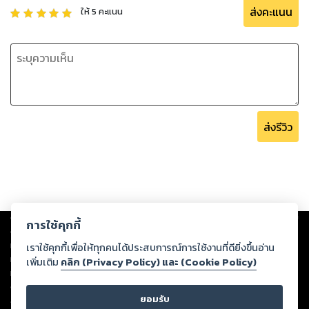
ส่งคะแนน
ให้
5
คะแนน
ส่งรีวิว
Copyright ©
2026
Storylog Co., Ltd. - สตอรี่ล็อกขอสงวนสิทธิ์ไม่รับผิดชอบ
การใช้คุกกี้
ต่อผลงานหรือเนื้อหาใดที่อัปโหลดผ่านเว็บไซต์และปรากฏว่าละเมิดสิทธิใน
ทรัพย์สินทางปัญญาของบุคคลอื่นหรือขัดต่อกฎหมายและศีลธรรม ดังนั้น ผู้อ่าน
เราใช้คุกกี้เพื่อให้ทุกคนได้ประสบการณ์การใช้งานที่ดียิ่งขึ้นอ่าน
ทุกท่านโปรดใช้วิจารณญาณในการกลั่นกรองด้วยตนเอง และหากท่านพบว่าส่วน
เพิ่มเติม
คลิก (Privacy Policy) และ (Cookie Policy)
หนึ่งส่วนใดขัดต่อกฎหมายและศีลธรรม กรุณาแจ้งมายังบริษัท เพื่อทีมงานจะได้
ดำเนินการในทันที ทั้งนี้ ทางสตอรี่ล็อกขอสงวนลิขสิทธิ์ตามพระราชบัญญัติ
ยอมรับ
ลิขสิทธิ์ พ.ศ. 2537 (ฉบับล่าสุด)