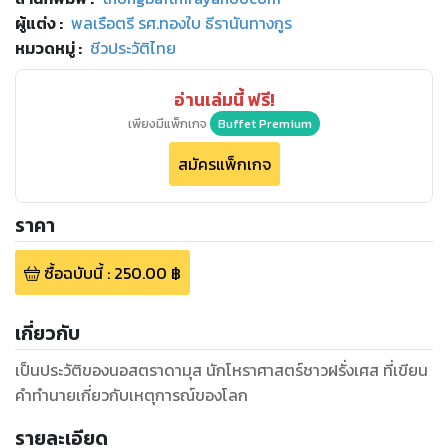
ผู้แต่ง :
พลเรือตรี รศ.ทองใบ ธีรานันทางกูร
หมวดหมู่
:
ชีวประวัติไทย
อ่านเล่มนี้ ฟรี!
เพียงมีแพ็กเกจ
Buffet Premium
สมัครแพ็กเกจ
ราคา
ซื้อฉบับนี้
:
250.00
฿
เกี่ยวกับ
เป็นประวัติของนอสตราดามุส นักโหราศาสตร์ชาวฝรั่งเศส ที่เขียน
คำทำนายเกี่ยวกับเหตุการณ์ของโลก
รายละเอียด