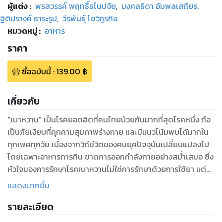
ผู้แต่ง :
พรสวรรค์ พฤทธิ์ธโนปจัย
,
มงคลธิดา อัมพลเสถียร
,
ฐิติปรางค์ ธาระรูป
,
วีรพันธุ์ โขวิฑูรกิจ
หมวดหมู่
:
อาหาร
ราคา
ซื้อฉบับนี้
:
139.00
฿
เกี่ยวกับ
"เบาหวาน" เป็นโรคยอดฮิตที่คนไทยป่วยกันมากที่สุดโรคหนึ่ง ถือ
เป็นภัยเงียบที่คุกคามสุขภาพร่างกาย และมีแนวโน้มพบได้มากใน
ทุกเพศทุกวัย เนื่องจากวิถีชีวิตของคนยุคปัจจุบันเปลี่ยนแปลงไป
โดยเฉพาะอาหารการกิน ขาดการออกกำลังกายอย่างสม่ำเสมอ ซึ่ง
หัวใจของการรักษาโรคเบาหวานไม่ใช่การรักษาด้วยการใช้ยา แต่
เป็นการปรับเปลี่ยนพฤติกรรมการกินและการปฏิบัติตัวให้เหมาะสม
แสดงมากขึ้น
ผู้เขียนจึงนำเสนอเมนูอาหารสำหรับคนเป็นโรคเบาหวาน ที่ผ่านการ
รายละเอียด
ทดสอบในคนไข้จริงมาแล้วว่าได้ผลดี จากโครงการวิจัยของสาขา
วิชาต่อมไร้ท่อและเมตาบอลิสม คณะแพทยศาสตร์ จุฬาลงกรณ์