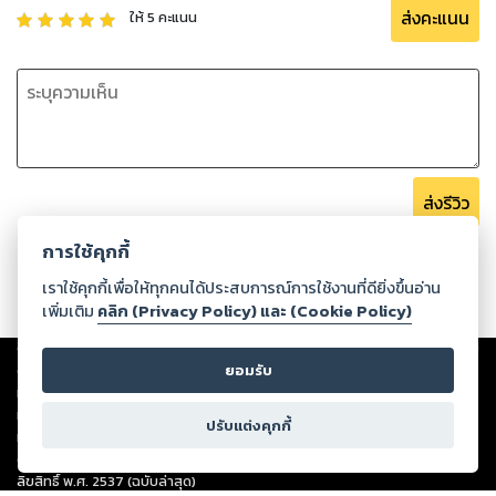
ส่งคะแนน
ให้
5
คะแนน
ส่งรีวิว
การใช้คุกกี้
เราใช้คุกกี้เพื่อให้ทุกคนได้ประสบการณ์การใช้งานที่ดียิ่งขึ้นอ่าน
เพิ่มเติม
คลิก (Privacy Policy) และ (Cookie Policy)
Copyright ©
2026
Storylog Co., Ltd. - สตอรี่ล็อกขอสงวนสิทธิ์ไม่รับผิดชอบ
ต่อผลงานหรือเนื้อหาใดที่อัปโหลดผ่านเว็บไซต์และปรากฏว่าละเมิดสิทธิใน
ยอมรับ
ทรัพย์สินทางปัญญาของบุคคลอื่นหรือขัดต่อกฎหมายและศีลธรรม ดังนั้น ผู้อ่าน
ทุกท่านโปรดใช้วิจารณญาณในการกลั่นกรองด้วยตนเอง และหากท่านพบว่าส่วน
ปรับแต่งคุกกี้
หนึ่งส่วนใดขัดต่อกฎหมายและศีลธรรม กรุณาแจ้งมายังบริษัท เพื่อทีมงานจะได้
ดำเนินการในทันที ทั้งนี้ ทางสตอรี่ล็อกขอสงวนลิขสิทธิ์ตามพระราชบัญญัติ
ลิขสิทธิ์ พ.ศ. 2537 (ฉบับล่าสุด)