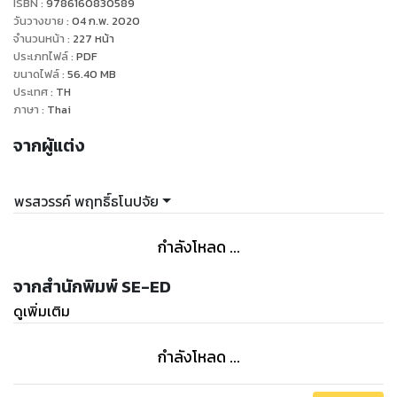
ISBN :
9786160830589
มหาวิทยาลัย เป็นสูตรอาหารไทย ที่มีคุณค่าทางอาหาร แต่ให้
วันวางขาย
:
04 ก.พ. 2020
พลังงานต่ำ เพื่อทำให้ระดับน้ำตาลในเลือดและน้ำหนักตัวลดลง
จำนวนหน้า
:
227
หน้า
ประเภทไฟล์
:
PDF
โดยในเล่มได้อธิบายส่วนประกอบ และวิธีทำอย่างละเอียด เข้าใจ
ขนาดไฟล์
:
56.40
MB
ง่าย พร้อมวิธีจัดจานให้น่าทาน ตลอดจนรวบรวมเคล็ดลับพิชิตเบา
ประเทศ
:
TH
หวานที่ได้ผล
ภาษา
:
Thai
จากผู้แต่ง
พรสวรรค์ พฤทธิ์ธโนปจัย
กำลังโหลด ...
จากสำนักพิมพ์ SE-ED
ดูเพิ่มเติม
กำลังโหลด ...