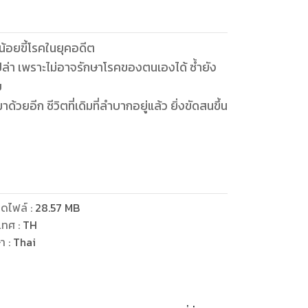
น้อยขี้โรคในยุคอดีต
ญเปล่า เพราะไม่อาจรักษาโรคของตนเองได้ ซ้ำยัง
ย
้วยอีก ชีวิตที่เดิมที่ลำบากอยู่แล้ว ยิ่งขัดสนขึ้น
ของนางจะต้องสร้างประวัติการณ์ พลิกชีวิตใหม่ให้
ดไฟล์
:
28.57
MB
เทศ
:
TH
ษา
:
Thai