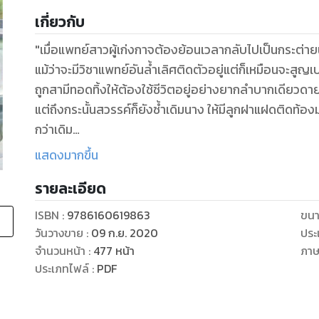
เกี่ยวกับ
"เมื่อแพทย์สาวผู้เก่งกาจต้องย้อนเวลากลับไปเป็นกระต่าย
แม้ว่าจะมีวิชาแพทย์อันล้ำเลิศติดตัวอยู่แต่ก็เหมือนจะสู
ถูกสามีทอดทิ้งให้ต้องใช้ชีวิตอยู่อย่างยากลำบากเดียวดา
แต่ถึงกระนั้นสวรรค์ก็ยังซ้ำเดิมนาง ให้มีลูกฝาแฝดติดท้องมาด
กว่าเดิม
แต่ก็เอาเถอะ...มีวิชาเหมือนมีทรัพย์อยู่นับแสน วิชาแพทย์
แสดงมากขึ้น
นางได้อย่างแน่นอน!"
รายละเอียด
ISBN :
9786160619863
ขนา
วันวางขาย
:
09 ก.ย. 2020
ประ
จำนวนหน้า
:
477
หน้า
ภา
ประเภทไฟล์
:
PDF