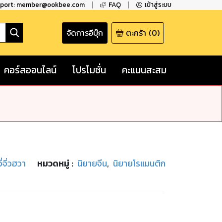
pport: member@ookbee.com
FAQ
เข้าสู่ระบบ
จัดการอีบุ๊ก
ตะกร้า
(
0
)
คอร์สออนไลน์
โปรโมชั่น
คะแนนสะสม
ี่จิ่วฮวา
หมวดหมู่
:
นิยายจีน
,
นิยายโรแมนติก