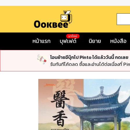
มาใหม่
หน้าแรก
บุฟเฟต์
นิยาย
หนังสือ
โอนย้ายอีบุ๊กไป Pinto ได้แล้ววันนี้ กดเลย
รับทันทีโค้ดลด ซื้อและอ่านได้ต่อเนื่องที่ Pi