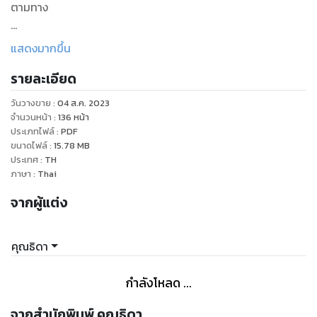
ตามทาง
ส่วนภคินัย เมื่อไม่มีเธอแล้ว เพิ่งสำนึกได้ มันสายเกินไป เขาทำเช่น
แสดงมากขึ้น
ไร มาติดตามไปพร้อม ๆ กันค่ะ
รายละเอียด
คำโปรย
วันวางขาย
:
04 ส.ค. 2023
จำนวนหน้า
:
136
หน้า
ปารารินที่ดิ้นรนอยากให้เขาปล่อยเธอ แต่การกระทำตอนนี้ มันเกิน
ประเภทไฟล์
:
PDF
ขนาดไฟล์
:
15.78
MB
เลยไปมาก ฝ่ามือร้อนร้ายของพี่นัยกำลังบุกไปยังส่วนล่าง หญิง
ประเทศ
:
TH
สาวรู้สึกมึนงง กางเกงในของเธอหายไปตอนไหน
ภาษา
:
Thai
จากผู้แต่ง
“พี่นัยอย่าค่ะ รินไม่ยอมพี่ค่ะ” น้ำตาของเธอเริ่มไหลรินลงมาพราก
ๆ เสียงที่สะอึกสะอื้นของหญิงสาวดังก้องอยู่ข้างใบหู
คุณธิดา
ปึก... ปารารินเริ่มทุบตีเขา ภคินัยรวบยึดข้อมือของปารารินขึ้นทั้ง
สองข้าง แล้วจ้องมองเธอด้วยดวงตาแดงก่ำ
กำลังโหลด ...
“ฉันบอกเธอตั้งหลายครั้ง เธอจะพร้อมหรือไม่พร้อม เธอจะยอม
จากสำนักพิมพ์ คุณธิดา