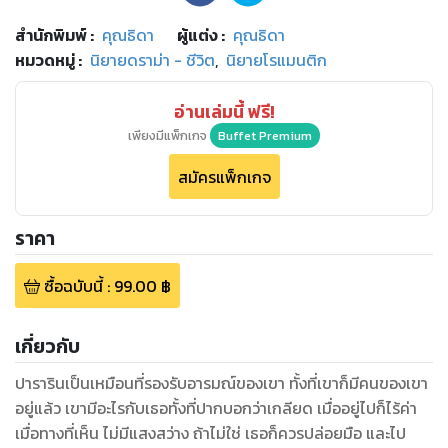
สำนักพิมพ์
:
คุณธิดา
ผู้แต่ง :
คุณธิดา
หมวดหมู่
:
นิยายดราม่า - ชีวิต
,
นิยายโรแมนติก
อ่านเล่มนี้ ฟรี!
เพียงมีแพ็กเกจ
Buffet Premium
สมัครแพ็กเกจ
ราคา
ซื้อฉบับนี้
:
99.00
฿
เกี่ยวกับ
ปารารินเป็นเหมือนที่รองรับอารมณ์ของเขา ทั้งที่เขาก็มีคนของเขา
อยู่แล้ว เขามีอะไรกับเธอทั้งที่ปากบอกว่าเกลียด เมื่ออยู่ไปก็ไร้ค่า
เมื่อทางที่เห็น ไม่มีแสงสว่าง ถ้าไม่ใช่ เธอก็ควรปล่อยมือ และไป