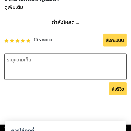
หรือไม่ยอม เธอก็ต้องทำ ทำเพื่อฉัน” ภคินัยก้มหน้าลงไปหยอกเย้า
ดูเพิ่มเติม
กับสองถันนั้นอีกครั้ง
กำลังโหลด ...
“ฮือ... อึก... พี่นัย รินกำลังจะแต่งงานค่ะ รินจะแต่งงานกับคุณแท่ง
ทอง แล้วรินจะไปให้พ้นหน้าของพี่” ปารารินร้องไห้ขึ้นมาด้วยความ
เสียใจ
ส่งคะแนน
ให้
5
คะแนน
“หื้อ! แล้วไง” คำพูดประโยคนี้ของเธอทำให้เขาหยุดกึก แล้วเงย
หน้าขึ้นมามองตาของเธออีกครั้ง ปารารินเพิ่งรู้ว่า ภคินัยเมามาก
เขาคงดื่มเข้าไปเยอะแยะ กลิ่นแอลกอฮอล์คลุ้ง ลมหายใจของเขา
เหม็นไปด้วยกลิ่นเบียร์
ส่งรีวิว
“เธอก็แต่งไปสิ แต่ก่อนเธอจะออกเรือนไป ฉันขอเรียกร้องทุนคืน
ก่อนนะ อ่ำ...” แล้วทำเสียงแบบน่าเกลียด
Copyright ©
2026
Storylog Co., Ltd. - สตอรี่ล็อกขอสงวนสิทธิ์ไม่รับผิดชอบ
การใช้คุกกี้