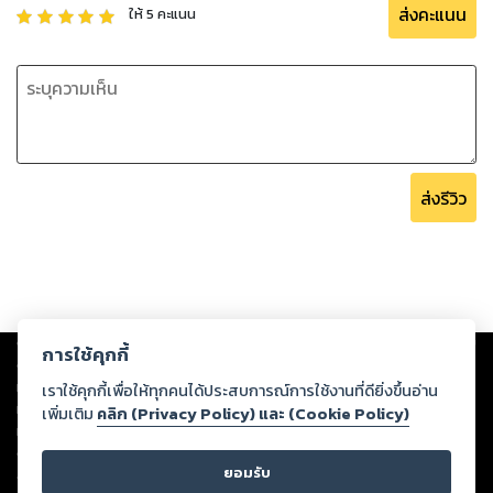
ส่งคะแนน
ให้
5
คะแนน
ส่งรีวิว
Copyright ©
2026
Storylog Co., Ltd. - สตอรี่ล็อกขอสงวนสิทธิ์ไม่รับผิดชอบ
การใช้คุกกี้
ต่อผลงานหรือเนื้อหาใดที่อัปโหลดผ่านเว็บไซต์และปรากฏว่าละเมิดสิทธิใน
ทรัพย์สินทางปัญญาของบุคคลอื่นหรือขัดต่อกฎหมายและศีลธรรม ดังนั้น ผู้อ่าน
เราใช้คุกกี้เพื่อให้ทุกคนได้ประสบการณ์การใช้งานที่ดียิ่งขึ้นอ่าน
ทุกท่านโปรดใช้วิจารณญาณในการกลั่นกรองด้วยตนเอง และหากท่านพบว่าส่วน
เพิ่มเติม
คลิก (Privacy Policy) และ (Cookie Policy)
หนึ่งส่วนใดขัดต่อกฎหมายและศีลธรรม กรุณาแจ้งมายังบริษัท เพื่อทีมงานจะได้
ดำเนินการในทันที ทั้งนี้ ทางสตอรี่ล็อกขอสงวนลิขสิทธิ์ตามพระราชบัญญัติ
ยอมรับ
ลิขสิทธิ์ พ.ศ. 2537 (ฉบับล่าสุด)