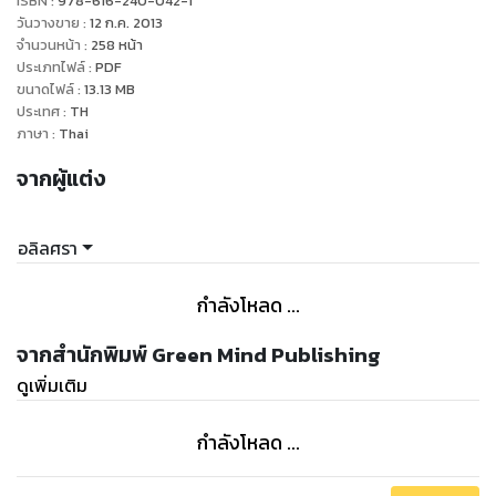
ISBN :
978-616-240-042-1
เธอก็ลั่นไกสังหารเขาไปแล้ว
วันวางขาย
:
12 ก.ค. 2013
ติดตามปฏิบัติการลับของมือปืนสาว ที่ต้องยอมสยบให้กับความรัก
จำนวนหน้า
:
258
หน้า
ประเภทไฟล์
:
PDF
ได้ใน ‘ปริศนาลวงใจ’
ขนาดไฟล์
:
13.13
MB
แล้วคุณจะรู้ว่า...นิยามรักของเจ้าชายเสนาธิการทหารอย่างเจ้าชาย
ประเทศ
:
TH
ภาษา
:
Thai
จากผู้แต่ง
อลิลศรา
กำลังโหลด ...
จากสำนักพิมพ์ Green Mind Publishing
ดูเพิ่มเติม
กำลังโหลด ...