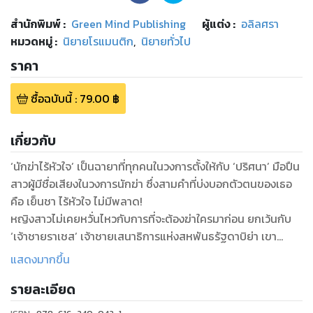
สำนักพิมพ์
:
Green Mind Publishing
ผู้แต่ง :
อลิลศรา
หมวดหมู่
:
นิยายโรแมนติก
,
นิยายทั่วไป
ราคา
ซื้อฉบับนี้
:
79.00
฿
เกี่ยวกับ
‘นักฆ่าไร้หัวใจ’ เป็นฉายาที่ทุกคนในวงการตั้งให้กับ ‘ปริศนา’ มือปืน
สาวผู้มีชื่อเสียงในวงการนักฆ่า ซึ่งสามคำที่บ่งบอกตัวตนของเธอ
คือ เย็นชา ไร้หัวใจ ไม่มีพลาด!
หญิงสาวไม่เคยหวั่นไหวกับการที่จะต้องฆ่าใครมาก่อน ยกเว้นกับ
‘เจ้าชายราเชส’ เจ้าชายเสนาธิการแห่งสหพันธรัฐดาบิย่า เขา
ฉลาดเป็นกรดและรู้ทันเธอไปเสียทุกอย่าง ในเมื่อลอบสังหารกันดีๆ
แสดงมากขึ้น
ไม่ได้ เธอจึงแฝงตัวเข้าใกล้เป้าหมาย เพื่อสร้าง ‘กลลวง’ ให้ เขา
รายละเอียด
ตายใจ ทว่า...หญิงสาวไม่รู้ตัวเลยว่า กำลังมีอะไรบางอย่างมาทลาย
กำแพงหัวใจอันเย็นยะเยือกของเธอเข้าให้แล้ว แต่กว่าจะรู้ใจตัวเอง