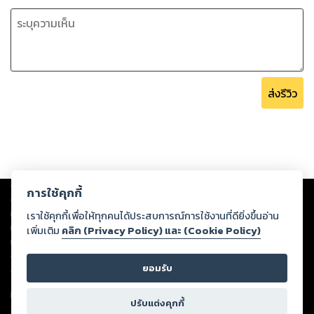
ส่งรีวิว
Copyright ©
2026
Storylog Co., Ltd. - สตอรี่ล็อกขอสงวนสิทธิ์ไม่รับผิดชอบ
การใช้คุกกี้
ต่อผลงานหรือเนื้อหาใดที่อัปโหลดผ่านเว็บไซต์และปรากฏว่าละเมิดสิทธิใน
ทรัพย์สินทางปัญญาของบุคคลอื่นหรือขัดต่อกฎหมายและศีลธรรม ดังนั้น ผู้อ่าน
เราใช้คุกกี้เพื่อให้ทุกคนได้ประสบการณ์การใช้งานที่ดียิ่งขึ้นอ่าน
ทุกท่านโปรดใช้วิจารณญาณในการกลั่นกรองด้วยตนเอง และหากท่านพบว่าส่วน
เพิ่มเติม
คลิก (Privacy Policy) และ (Cookie Policy)
หนึ่งส่วนใดขัดต่อกฎหมายและศีลธรรม กรุณาแจ้งมายังบริษัท เพื่อทีมงานจะได้
ดำเนินการในทันที ทั้งนี้ ทางสตอรี่ล็อกขอสงวนลิขสิทธิ์ตามพระราชบัญญัติ
ยอมรับ
ลิขสิทธิ์ พ.ศ. 2537 (ฉบับล่าสุด)
For support: member@ookbee.com
ปรับแต่งคุกกี้
Version
1.3.17