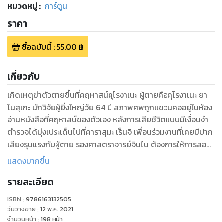
หมวดหมู่
:
การ์ตูน
ราคา
ซื้อฉบับนี้
:
55.00
฿
เกี่ยวกับ
เกิดเหตุฆ่าตัวตายขึ้นที่คฤหาสน์คุโรงาเนะ ผู้ตายคือคุโรงาเนะ ยา
โนสุเกะ นักวิจัยผู้ยิ่งใหญ่วัย 64 ปี สภาพศพถูกแขวนคออยู่ในห้อง
อ่านหนังสือที่คฤหาสน์ของตัวเอง หลังการเสียชีวิตแบบมีเงื่อนงำ
ตำรวจได้มุ่งเประเด็นไปที่คาราสุมะ เร็นจิ เพื่อนร่วมงานที่เคยมีปาก
เสียงรุนแรงกับผู้ตาย รองศาสตราจารย์จินไน ต้องการให้การสอบ
ปากคำเป็นไปอย่างราบรื่น จึงขอให้โทมะที่รู้จักกันดีกับเร็นจิ เข้า
แสดงมากขึ้น
ร่วมฟังการสอบปากคำด้วย หลังการสอบปากคำจบไม่นาน รอง
รายละเอียด
ศาสตราจารย์ชิดะกลับถูกลูกศรปริศนาพุ่งมาเสียบจนถึงแก่ความ
ตายที่คฤหาสน์คุโรงาเนะ ได้เวลาพิสูจน์หาตัวคนร้ายที่แท้จริงกัน
ISBN :
9786163132505
แล้ว!!
วันวางขาย
:
12 พ.ค. 2021
จำนวนหน้า
:
198
หน้า