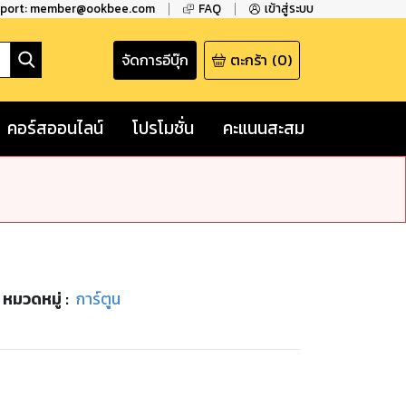
pport: member@ookbee.com
FAQ
เข้าสู่ระบบ
จัดการอีบุ๊ก
ตะกร้า
(
0
)
คอร์สออนไลน์
โปรโมชั่น
คะแนนสะสม
หมวดหมู่
:
การ์ตูน