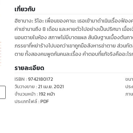
เกี่ยวกับ
ฮิซานางะ ริโอะ เพื่อนของคานะ เธอเข้ามาดำเนินเรื่องฟ้องศาล
ค่าเช่านานถึง 8 เดือน และหายตัวไปอย่างเป็นปริศนา เมื่อเจ
นอนตายในห้อง สภาพไม่มีบาดแผล สันนิษฐานเบื้องต้นคาด
ภรรยาที่หย่าร้างไปบอกว่าเขาถูกมือสังหารฆ่าตาย ส่วนทัตสึมิ
ตาย ทั้งสองคนพูดกันคนละเรื่อง คำตอบที่แท้จริงคืออะไรกัน
รายละเอียด
ISBN :
9742180172
ขนา
วันวางขาย
:
21 เม.ย. 2021
ประ
จำนวนหน้า
:
192
หน้า
ภา
ประเภทไฟล์
:
PDF