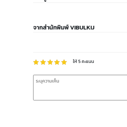
จากสำนักพิมพ์ VIBULKIJ
ให้
5
คะแนน