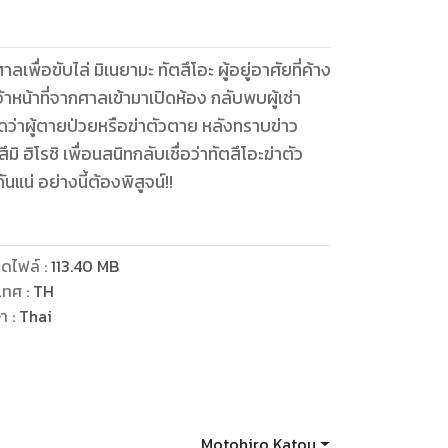
เพื่อขับไล่ มิเนยามะ ทัตสึโอะ ผู้อยู่อาศัยที่ค้าง
้าหน้าที่จากศาลเข้ามาเปิดห้อง กลับพบผู้เช่า
ว่าผู้ตายป่วยหรือฆ่าตัวตาย หลังทราบข่าว
 ฮิโรชิ เพื่อนสนิทกลับเชื่อว่าทัตสึโอะฆ่าตัว
แน่ อย่างนี้ต้องพิสูจน์!!
ดไฟล์
:
113.40
MB
เทศ
:
TH
ษา
:
Thai
Motohiro Katou