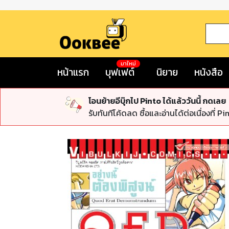
มาใหม่
หน้าแรก
บุฟเฟต์
นิยาย
หนังสือ
โอนย้ายอีบุ๊กไป Pinto ได้แล้ววันนี้ กดเลย
รับทันทีโค้ดลด ซื้อและอ่านได้ต่อเนื่องที่ Pi