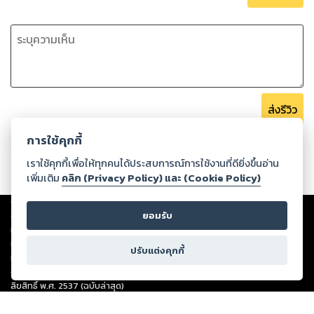
บริการมาบ้างแล้วและต้องการจะขยายธุรกิจหรือต้องการจัดตั้ง
เป็นบริษัทฯ นิติบุคคล
เมื่อคุณอ่านหนังสือเล่มนี้จะ คุณจะสามารถเริ่มต้นธุรกิจของตัวเอง
และดำเนินงานได้อย่างถูกต้อง ประหยัดเวลาและเงินที่จะต้องเสีย
ไปในการลองผิดลองถูกในการทำธุรกิจ เข้าใจลึกซึ้งถึงสิ่งที่จำเป็น
ส่งรีวิว
การใช้คุกกี้
เราใช้คุกกี้เพื่อให้ทุกคนได้ประสบการณ์การใช้งานที่ดียิ่งขึ้นอ่าน
เพิ่มเติม
คลิก (Privacy Policy) และ (Cookie Policy)
Copyright ©
2026
Storylog Co., Ltd. - สตอรี่ล็อกขอสงวนสิทธิ์ไม่รับผิดชอบ
ต่อผลงานหรือเนื้อหาใดที่อัปโหลดผ่านเว็บไซต์และปรากฏว่าละเมิดสิทธิใน
ยอมรับ
ทรัพย์สินทางปัญญาของบุคคลอื่นหรือขัดต่อกฎหมายและศีลธรรม ดังนั้น ผู้อ่าน
ทุกท่านโปรดใช้วิจารณญาณในการกลั่นกรองด้วยตนเอง และหากท่านพบว่าส่วน
ปรับแต่งคุกกี้
หนึ่งส่วนใดขัดต่อกฎหมายและศีลธรรม กรุณาแจ้งมายังบริษัท เพื่อทีมงานจะได้
ดำเนินการในทันที ทั้งนี้ ทางสตอรี่ล็อกขอสงวนลิขสิทธิ์ตามพระราชบัญญัติ
ลิขสิทธิ์ พ.ศ. 2537 (ฉบับล่าสุด)
For support: member@ookbee.com