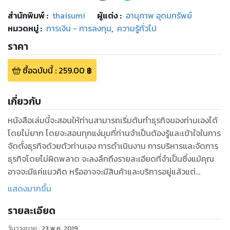
สำนักพิมพ์
:
thaisumi
ผู้แต่ง :
อานุภาพ อุดมทรัพย์
หมวดหมู่
:
การเงิน - การลงทุน
,
ความรู้ทั่วไป
ราคา
ซื้อฉบับนี้
:
259.00
฿
เกี่ยวกับ
หนังสือเล่มนี้จะสอนให้ท่านสามารถเริ่มต้นทําธุรกิจของท่านเองได้
โดยไม่ยาก โดยจะสอนทุกแง่มุมที่ท่านจําเป็นต้องรู้และเข้าใจในการ
จัดตั้งธุรกิจด้วยตัวท่านเอง การดำเนินงาน การบริหารและจัดการ
ธุรกิจโดยไม่ผิดพลาด จะลงลึกถึงรายละเอียดที่จำเป็นซึ่งแม้คุณ
อาจจะมีแค่แนวคิด หรืออาจจะมีสินค้าและบริการอยู่แล้วแต่
ต้องการเริ่มต้นธุรกิจ จัดตั้งบริษัทฯ ห้างหุ้นส่วนจํากัด รวมถึงการ
แสดงมากขึ้น
สร้างโรงงาน การขายสินค้าทั้งในประเทศ ทั้งแบบออนไลน์ ออฟ
รายละเอียด
ไลน์และการส่งออกสินค้าไปต่างประเทศ
วัตถุประสงค์ก็เพื่อให้ท่านไม่ต้องเสียเงินเสียเวลาไปกับการลองผิด
วันวางขาย
:
23 พ.ค. 2019