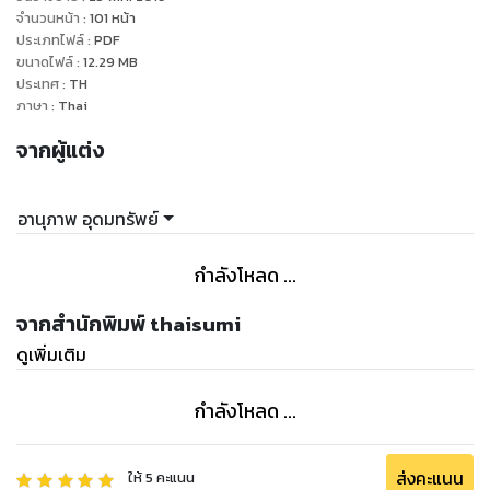
ลองถูก เป็นการเตรียมท่านให้พร้อมทั้งด้านแนวคิด กรอบความคิด
จำนวนหน้า
:
101
หน้า
ความเข้าใจ และการลงมือทําได้จริง เป็นการเรียนรู้จากผู้ที่มี
ประเภทไฟล์
:
PDF
ขนาดไฟล์
:
12.29
MB
ประสบการณ์จริงในการทําธุรกิจที่ประสบความสําเร็จและได้ช่วย
ประเทศ
:
TH
เหลือให้หลายๆคนได้ก่อตั้งธุรกิจจนประสบความสําเร็จและบริหาร
ภาษา
:
Thai
ธุรกิจจนร่ํารวยเช่นกัน
จากผู้แต่ง
เนื้อหาในรายละเอียดจะครอบคลุมตั้งแต่การให้แนวคิดและวิธีการ
เลือกหาสินค้าและบริการมาขาย การพิจารณาความเป็นไปได้ของ
สินค้าและบริการแต่ละชนิดที่จะนํามาขาย/ทําตลาด หลักในการกํา
อานุภาพ อุดมทรัพย์
หนดราคาขาย คุณค่าของสินค้าและบริการ การหาเงินลงทุน ราย
ละเอียดและการทําแผนธุรกิจ วิเคราะห์ข้อดีข้อเสียการทําธุรกิจใน
กำลังโหลด ...
รูปแบบบุคคลธรรมดา ห้างหุ้นส่วนจํากัด และบริษัทจํากัด ความรู้
ด้านภาษีและการบริหารภาษี การทําบัญชี กระบวนการขายและ
จากสำนักพิมพ์ thaisumi
ทักษะการปิดการขาย การบริหารบริษัท/หน่วยธุรกิจของท่าน
ดูเพิ่มเติม
ข้อคิดข้อควรระวังต่างๆและเนื้อหาอื่นๆที่เกี่ยวข้องทั้งหมด ทั้งนี้ก็
เพื่อให้ท่านสามารถประหยัดเงินและประหยัดเวลาที่จะเสียไปในลอง
กำลังโหลด ...
ผิดลองถูกเองและยังเปิดโอกาสให้ท่านพบได้พบโอกาสและไอเดีย
ใหม่ๆในการทําธุรกิจ หนังสือเล่มนี้เหมาะสําหรับทั้งมือใหม่ที่ไม่มี
ประสบการณ์ทําธุรกิจมากก่อนและผู้ที่มีประสบการณ์ขายสินค้าและ
ส่งคะแนน
ให้
5
คะแนน