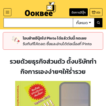
จัดการอีบุ๊ก
(
0
)
ทั้งหมด
โอนย้ายอีบุ๊กไป Pinto ได้แล้ววันนี้ กดเลย
รับทันทีโค้ดลด ซื้อและอ่านได้ต่อเนื่องที่ Pinto
รวยด้วยธุรกิจส่วนตัว ตั้งบริษัททำ
กิจการเองง่ายๆให้ร่ำรวย