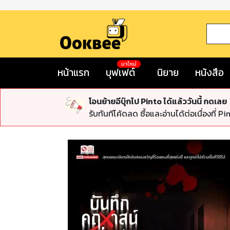
มาใหม่
หน้าแรก
บุฟเฟต์
นิยาย
หนังสือ
โอนย้ายอีบุ๊กไป Pinto ได้แล้ววันนี้ กดเลย
รับทันทีโค้ดลด ซื้อและอ่านได้ต่อเนื่องที่ Pi