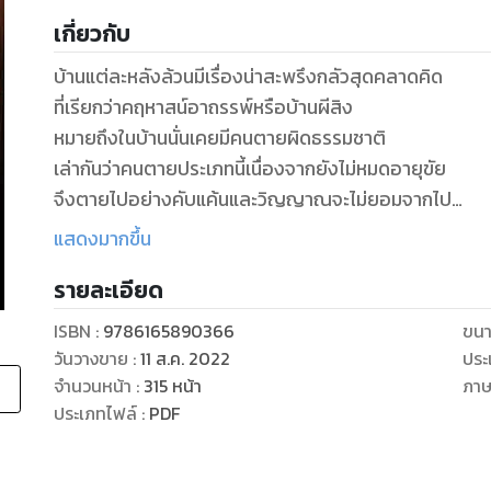
เกี่ยวกับ
บ้านแต่ละหลังล้วนมีเรื่องน่าสะพรึงกลัวสุดคลาดคิด
ที่เรียกว่าคฤหาสน์อาถรรพ์หรือบ้านผีสิง
หมายถึงในบ้านนั่นเคยมีคนตายผิดธรรมชาติ
เล่ากันว่าคนตายประเภทนี้เนื่องจากยังไม่หมดอายุขัย
จึงตายไปอย่างคับแค้นและวิญญาณจะไม่ยอมจากไป
บ้านอาถรรพ์ประเภทนี้จึงมีเรื่องประหลาดเกิดขึ้นไม่หยุดหย
แสดงมากขึ้น
รายละเอียด
เจียงซั่ว กับ ฉินอีเหิงเป็นคู่หูซื้อขายบ้านผีสิงที่มีความเป็นม
พวกเขาซื้อบ้านผีสิงทุกที่ในราคาต่ำแล้วค่อยขายออกไปใน
ISBN :
9786165890366
ขนา
ทุกครั้งจึงได้กำไรไม่น้อย การค้าดีจนเหลือเชื่อ
วันวางขาย
:
11 ส.ค. 2022
ประ
คาดไม่ถึงว่าสองคนนี้กลับถูกลอบติดตามเงียบๆ โดยคนที่ไม
จำนวนหน้า
:
315
หน้า
ภา
ประเภทไฟล์
:
PDF
บ้านอาถรรพ์ที่ร้ายกาจรุนแรงผุดขึ้นไม่หยุดหย่อน
จนพวกเขาแทบจะรับมือไม่ไหว เฉียดความเป็นความตายหลา