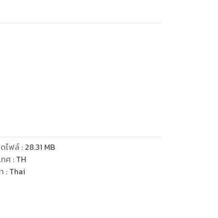
่อน
าลึกลับ
ราคาสูง
ดไฟล์
:
28.31
MB
เทศ
:
TH
่รู้ความเป็นมา
ษา
:
Thai
ยครั้ง