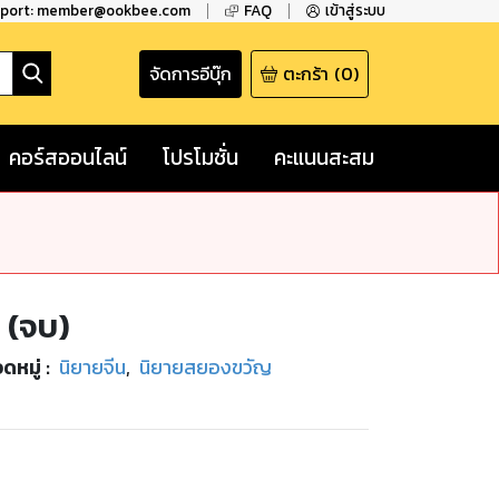
pport: member@ookbee.com
FAQ
เข้าสู่ระบบ
จัดการอีบุ๊ก
ตะกร้า
(
0
)
คอร์สออนไลน์
โปรโมชั่น
คะแนนสะสม
 (จบ)
ดหมู่
:
นิยายจีน
,
นิยายสยองขวัญ