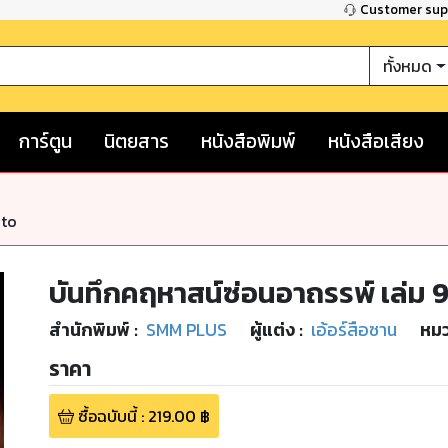
Customer su
ทั้งหมด
การ์ตูน
นิตยสาร
หนังสือพิมพ์
หนังสือเสียง
nto
บันทึกคฤหาสน์ซ่อนอาถรรพ์ เล่ม 9
สำนักพิมพ์
:
SMM PLUS
ผู้แต่ง :
เอ้อร์สือซาน
หมว
ราคา
ซื้อฉบับนี้
:
219.00
฿