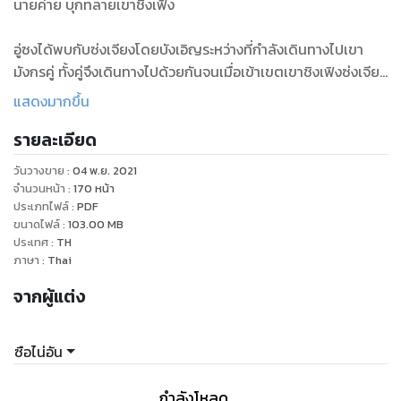
นายค่าย บุกทลายเขาชิงเฟิง
อู่ซงได้พบกับซ่งเจียงโดยบังเอิญระหว่างที่กำลังเดินทางไปเขา
มังกรคู่ ทั้งคู่จึงเดินทางไปด้วยกันจนเมื่อเข้าเขตเขาชิงเฟิงซ่งเจียง
จึงแยกมาเพื่อเดินทางต่อไปหาฮัวหยง ซ่งเจียงได้พบกับสามอ๋อง
แสดงมากขึ้น
โจรแห่งเขาชิงเฟิง และที่ชุมโจรนี้เองที่ซ่งเจียงได้ช่วยภรรยาของ
รายละเอียด
หลิวเกาหัวหน้าค่ายชิงเฟิงไว้ ก่อนที่จะเดินทางลงจากเขาไปพบ
ฮัวหยงตามที่ตั้งใจไว้
วันวางขาย
:
04 พ.ย. 2021
จำนวนหน้า
:
170
หน้า
ในขณะที่ซ่งเจียงอยู่กับฮัวหยงที่ชิงเฟิง ภรรยาของหลิวเกากลับ
ประเภทไฟล์
:
PDF
ขนาดไฟล์
:
103.00
MB
ยุแหย่ให้หลิวเกาจับกุมตัวซ่งเจียงและยัดเยียดข้อหาอ๋องโจรเขาชิง
ประเทศ
:
TH
เฟิงให้ แต่ฮัวหยงก็ไปชิงตัวกลับมาได้ ถึงกระนั้นหลิวเกาก็ไม่ยอม
ภาษา
:
Thai
รามือ ซ่งเจียงไม่อยากให้ฮัวหยงเดือดร้อนจึงคิดหนีขึ้นเขาชิงเฟิง
จากผู้แต่ง
แต่ก็ถูกจับตัวได้เสียก่อนในระหว่างทาง
หลิวเกาหลังจากจับตัวซ่งเจียงได้ก็ส่งหนังสือแจ้งเจ้าเมืองว่าฮัวห
ซือไน่อัน
ยงสมคบโจร เจ้าเมืองจึงให้มือปราบหวงซิ่นมาจัดการคุมตัวฮัวหยง
และซ่งเจียงกลับไปชิงโจว โชคดีที่กลุ่มโจรเขาชิงเฟิงมาดักซุ่มช่วย
กำลังโหลด ...