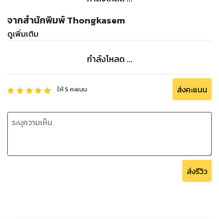
ไว้ได้ ทางการจึงส่งฉินหมิงนำไพร่พลบุกมาตามจับถึงที่เขาชิงเฟิ
งอีกครั้ง ซ่งเจียงและฮัวหยงรวมทั้งกลุ่มโจรเขาชิงเฟิงจะผ่านศึก
จากสำนักพิมพ์ Thongkasem
ใหญ่ครั้งนี้ไปได้อย่างไร เชิญติดตามได้ในเล่มนี้
ดูเพิ่มเติม
กำลังโหลด ...
ส่งคะแนน
ให้
5
คะแนน
ส่งรีวิว