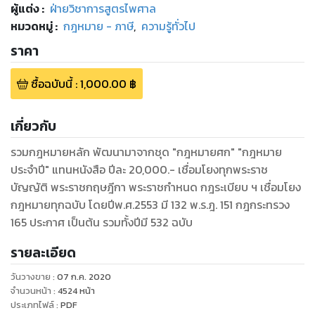
ผู้แต่ง :
ฝ่ายวิชาการสูตรไพศาล
หมวดหมู่
:
กฎหมาย - ภาษี
,
ความรู้ทั่วไป
ราคา
ซื้อฉบับนี้
:
1,000.00
฿
เกี่ยวกับ
รวมกฎหมายหลัก พัฒนามาจากชุด "กฎหมายศก" "กฎหมาย
ประจำปี" แทนหนังสือ ปีละ 20,000.- เชื่อมโยงทุกพระราช
บัญญัติ พระราชกฤษฎีกา พระราชกำหนด กฎระเบียบ ฯ เชื่อมโยง
กฎหมายทุกฉบับ โดยปีพ.ศ.2553 มี 132 พ.ร.ฎ. 151 กฎกระทรวง
165 ประกาศ เป็นต้น รวมทั้งปีมี 532 ฉบับ
รายละเอียด
วันวางขาย
:
07 ก.ค. 2020
จำนวนหน้า
:
4524
หน้า
ประเภทไฟล์
:
PDF