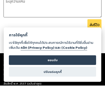
ส่งรีวิว
การใช้คุกกี้
เราใช้คุกกี้เพื่อให้ทุกคนได้ประสบการณ์การใช้งานที่ดียิ่งขึ้นอ่าน
เพิ่มเติม
คลิก (Privacy Policy) และ (Cookie Policy)
Copyright ©
2026
Storylog Co., Ltd. - สตอรี่ล็อกขอสงวนสิทธิ์ไม่รับผิดชอบ
ต่อผลงานหรือเนื้อหาใดที่อัปโหลดผ่านเว็บไซต์และปรากฏว่าละเมิดสิทธิใน
ยอมรับ
ทรัพย์สินทางปัญญาของบุคคลอื่นหรือขัดต่อกฎหมายและศีลธรรม ดังนั้น ผู้อ่าน
ทุกท่านโปรดใช้วิจารณญาณในการกลั่นกรองด้วยตนเอง และหากท่านพบว่าส่วน
ปรับแต่งคุกกี้
หนึ่งส่วนใดขัดต่อกฎหมายและศีลธรรม กรุณาแจ้งมายังบริษัท เพื่อทีมงานจะได้
ดำเนินการในทันที ทั้งนี้ ทางสตอรี่ล็อกขอสงวนลิขสิทธิ์ตามพระราชบัญญัติ
ลิขสิทธิ์ พ.ศ. 2537 (ฉบับล่าสุด)
For support: member@ookbee.com
Version
1.3.17