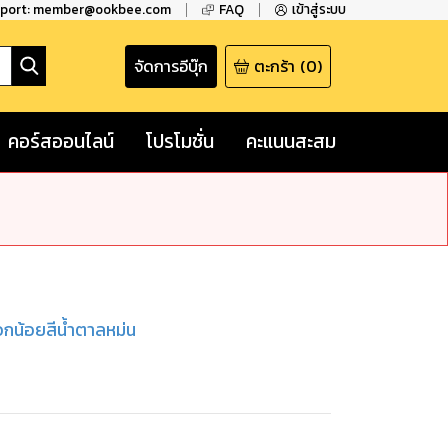
pport: member@ookbee.com
FAQ
เข้าสู่ระบบ
จัดการอีบุ๊ก
ตะกร้า
(
0
)
คอร์สออนไลน์
โปรโมชั่น
คะแนนสะสม
กน้อยสีน้ำตาลหม่น