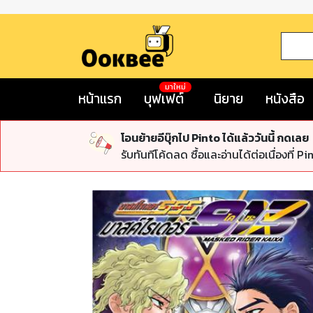
มาใหม่
หน้าแรก
บุฟเฟต์
นิยาย
หนังสือ
โอนย้ายอีบุ๊กไป Pinto ได้แล้ววันนี้ กดเลย
รับทันทีโค้ดลด ซื้อและอ่านได้ต่อเนื่องที่ Pi