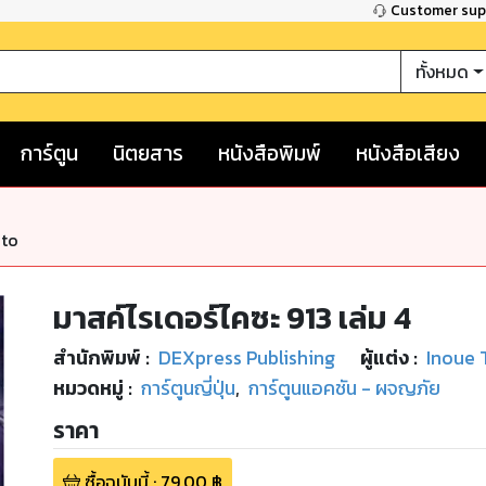
Customer su
ทั้งหมด
การ์ตูน
นิตยสาร
หนังสือพิมพ์
หนังสือเสียง
nto
มาสค์ไรเดอร์ไคซะ 913 เล่ม 4
สำนักพิมพ์
:
DEXpress Publishing
ผู้แต่ง :
Inoue 
หมวดหมู่
:
การ์ตูนญี่ปุ่น
,
การ์ตูนแอคชัน - ผจญภัย
ราคา
ซื้อฉบับนี้
:
79.00
฿