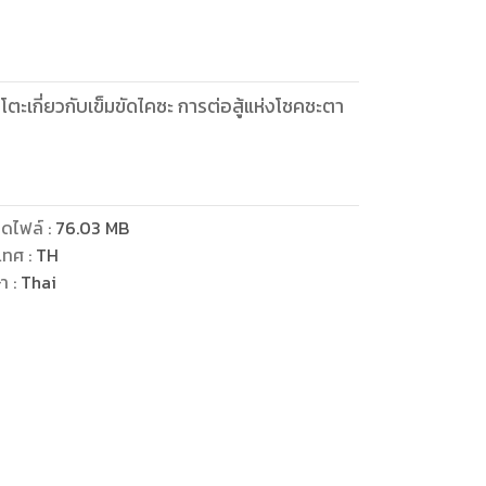
าโตะเกี่ยวกับเข็มขัดไคซะ การต่อสู้แห่งโชคชะตา
ดไฟล์
:
76.03
MB
เทศ
:
TH
ษา
:
Thai