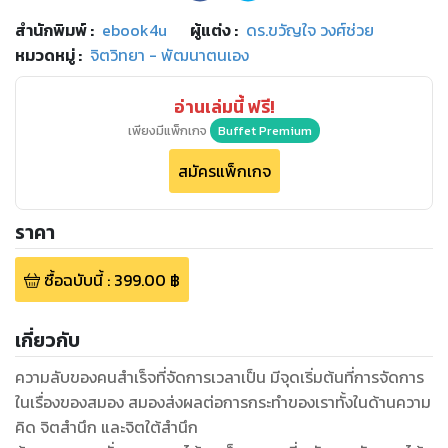
สำนักพิมพ์
:
ebook4u
ผู้แต่ง :
ดร.ขวัญใจ วงศ์ช่วย
หมวดหมู่
:
จิตวิทยา - พัฒนาตนเอง
อ่านเล่มนี้ ฟรี!
เพียงมีแพ็กเกจ
Buffet Premium
สมัครแพ็กเกจ
ราคา
ซื้อฉบับนี้
:
399.00
฿
เกี่ยวกับ
ความลับของคนสำเร็จที่จัดการเวลาเป็น มีจุดเริ่มต้นที่การจัดการ
ในเรื่องของสมอง สมองส่งผลต่อการกระทำของเราทั้งในด้านความ
คิด จิตสำนึก และจิตใต้สำนึก