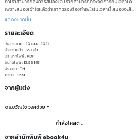
ถ้าเราสามารถสั่งการสมองได้ เราก็สามารถที่จะจัดการกับเวลาได้
เพราะสมองเข้าใจแล้วว่าเราควรจะต้องทำอะไรในเวลานี้ สมองจะสั่ง
การเคลื่อนไหวของร่างกายให้เป็นไปตามที่ใจคิด โดยเฉพาะการ
แสดงมากขึ้น
วางแผนการใช้เวลาในปัจจุบันและอนาคต เพื่อตอบโจทย์เป้าหมาย
รายละเอียด
ในชีวิตของเรา เพราะสมองกำหนดทุกสิ่งทุกอย่างทั้งในเรื่อง การ
วันวางขาย
:
20 เม.ย. 2021
จำนวนหน้า
:
65
หน้า
ประเภทไฟล์
:
PDF
ขนาดไฟล์
:
13.86
MB
ประเทศ
:
TH
ภาษา
:
Thai
จากผู้แต่ง
ดร.ขวัญใจ วงศ์ช่วย
กำลังโหลด ...
จากสำนักพิมพ์ ebook4u