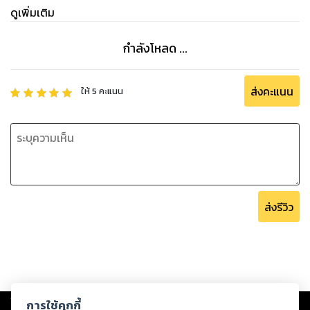
ดูเพิ่มเติม
กำลังโหลด ...
ส่งคะแนน
ให้
5
คะแนน
ส่งรีวิว
Copyright ©
2026
Storylog Co., Ltd. - สตอรี่ล็อกขอสงวนสิทธิ์ไม่รับผิดชอบ
การใช้คุกกี้