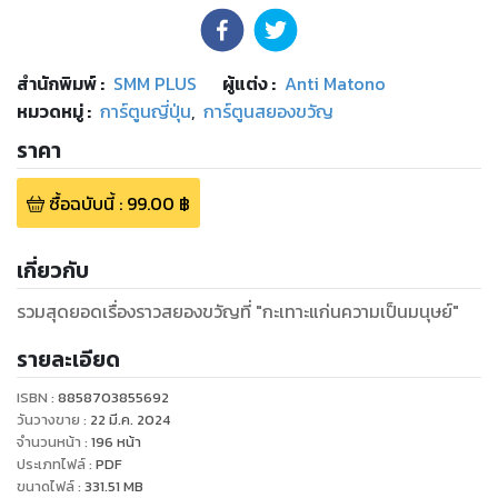
สำนักพิมพ์
:
SMM PLUS
ผู้แต่ง :
Anti Matono
หมวดหมู่
:
การ์ตูนญี่ปุ่น
,
การ์ตูนสยองขวัญ
ราคา
ซื้อฉบับนี้
:
99.00
฿
เกี่ยวกับ
รวมสุดยอดเรื่องราวสยองขวัญที่ "กะเทาะแก่นความเป็นมนุษย์"
รายละเอียด
ISBN :
8858703855692
วันวางขาย
:
22 มี.ค. 2024
จำนวนหน้า
:
196
หน้า
ประเภทไฟล์
:
PDF
ขนาดไฟล์
:
331.51
MB