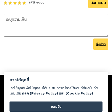
ส่งคะแนน
ให้
5
คะแนน
ส่งรีวิว
Copyright ©
2026
Storylog Co., Ltd. - สตอรี่ล็อกขอสงวนสิทธิ์ไม่รับผิดชอบ
การใช้คุกกี้
ต่อผลงานหรือเนื้อหาใดที่อัปโหลดผ่านเว็บไซต์และปรากฏว่าละเมิดสิทธิใน
ทรัพย์สินทางปัญญาของบุคคลอื่นหรือขัดต่อกฎหมายและศีลธรรม ดังนั้น ผู้อ่าน
เราใช้คุกกี้เพื่อให้ทุกคนได้ประสบการณ์การใช้งานที่ดียิ่งขึ้นอ่าน
ทุกท่านโปรดใช้วิจารณญาณในการกลั่นกรองด้วยตนเอง และหากท่านพบว่าส่วน
เพิ่มเติม
คลิก (Privacy Policy) และ (Cookie Policy)
หนึ่งส่วนใดขัดต่อกฎหมายและศีลธรรม กรุณาแจ้งมายังบริษัท เพื่อทีมงานจะได้
ดำเนินการในทันที ทั้งนี้ ทางสตอรี่ล็อกขอสงวนลิขสิทธิ์ตามพระราชบัญญัติ
ยอมรับ
ลิขสิทธิ์ พ.ศ. 2537 (ฉบับล่าสุด)