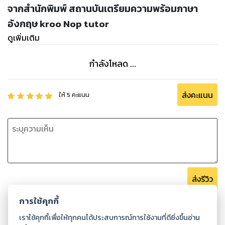
are แต่มีความหมายเป็นอดีต)
จากสำนักพิมพ์ สถานบันเตรียมความพร้อมภาษา
อังกฤษ kroo Nop tutor
ดูเพิ่มเติม
ตัวอย่างการใช้
There is a pen on the table. มีปากกาด้ามหนึ่งวางอยู่บนโต๊ะ
กำลังโหลด ...
There are two pens on the book. มีปากกาสองด้ามวางอยู่บน
หนังสือ
There was a pen on the table yesterday. เมื่อวานมีปากด้าม
ส่งคะแนน
ให้
5
คะแนน
หนึ่งวางอยู่บนโต๊ะ
There were two pens on the book yesterday. เมื่อวานมี
ปากกาสองด้ามวางอยู่บนหนังสือ
สร้างประโยคจาก there is, there are , there was, there were
1. ประโยคคำถาม ให้นำเอา Verb to be คือ is, am, are, was, were
ขึ้นต้นประโยค กล่าวคือสรุปตำแหน่งของ there กับ verb to be
ส่งรีวิว
นั่นเอง จากนั้นให้ลอกทุกตัวที่เหลือในประโยคบอกเล่า แล้วใส่
เครื่องหมายคำถาม เช่น
การใช้คุกกี้
There is a bird on the tree. มีนกหนึ่งตัวบนต้นไม้ (ประโยค
บอกเล่า)
เราใช้คุกกี้เพื่อให้ทุกคนได้ประสบการณ์การใช้งานที่ดียิ่งขึ้นอ่าน