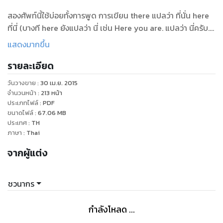
สองศัพท์นี้ใช้บ่อยทั้งการพูด การเขียน there แปลว่า ที่นั่น here
ที่นี่ (บางที here ยังแปลว่า นี่ เช่น Here you are. แปลว่า นี่ครับ.
ใช้เมื่อยื่นสิ่งของให้คนอื่น) ทั้งสองศัพท์นี้ไม่มีความพิเศษอะไร เวลา
แสดงมากขึ้น
ใช้นิยมเรียงไว้ท้ายประโยค เช่น
รายละเอียด
ฉันอยู่ที่นี่ = I am here. เขาอยู่ที่นั่น = He is there.
วันวางขาย
:
30 เม.ย. 2015
There is, There are
จำนวนหน้า
:
213
หน้า
There เมื่ออยู่โดดๆ จะแปลว่า “ที่นั่น” แต่ถ้ารวมกับ is are was
ประเภทไฟล์
:
PDF
ขนาดไฟล์
:
67.06
MB
were จะแปลว่า “มี” ใช้สร้างเป็นประโยคบอกเล่า คำถาม ปฏิเสธ
ประเทศ
:
TH
หรือคำถามปฏิเสธได้
ภาษา
:
Thai
There is = มี (สิ่งเดียว คำนามที่ตามหลังจะไม่เติม s ยกเว้นศัพท์
จากผู้แต่ง
เฉพาะ มีความหมายเป็นปัจจุบัน)
There are = มี (มีสองสิ่งขึ้นไป คำนามตามหลังส่วนมากจะมี s
เติมท้าย มีความหมายเป็นปัจจุบัน)
ชวนากร
There was = มี (มีความหมายและการใช้เหมือนกันกับ There is
แต่มีความหมายเป็นอดีต)
กำลังโหลด ...
There were = มี (มีความหมายและการใช้เหมือนกันกับ There