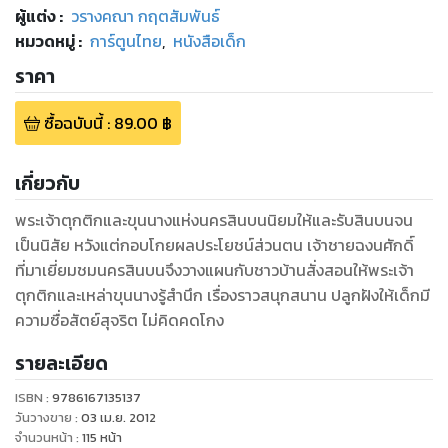
ผู้แต่ง :
วรางคณา กฤตสัมพันธ์
หมวดหมู่
:
การ์ตูนไทย
,
หนังสือเด็ก
ราคา
ซื้อฉบับนี้
:
89.00
฿
เกี่ยวกับ
พระเจ้าตุกติกและขุนนางแห่งนครสินบนนิยมให้และรับสินบนจน
เป็นนิสัย หวังแต่กอบโกยผลประโยชน์ส่วนตน เจ้าชายฉงนศักดิ์
ที่มาเยี่ยมชมนครสินบนจึงวางแผนกับชาวบ้านสั่งสอนให้พระเจ้า
ตุกติกและเหล่าขุนนางรู้สำนึก เรื่องราวสนุกสนาน ปลูกฝังให้เด็กมี
ความซื่อสัตย์สุจริต ไม่คิดคดโกง
รายละเอียด
ISBN :
9786167135137
วันวางขาย
:
03 เม.ย. 2012
จำนวนหน้า
:
115
หน้า