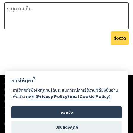
ส่งรีวิว
Copyright ©
2026
Storylog Co., Ltd. - สตอรี่ล็อกขอสงวนสิทธิ์ไม่รับผิดชอบ
การใช้คุกกี้
ต่อผลงานหรือเนื้อหาใดที่อัปโหลดผ่านเว็บไซต์และปรากฏว่าละเมิดสิทธิใน
ทรัพย์สินทางปัญญาของบุคคลอื่นหรือขัดต่อกฎหมายและศีลธรรม ดังนั้น ผู้อ่าน
เราใช้คุกกี้เพื่อให้ทุกคนได้ประสบการณ์การใช้งานที่ดียิ่งขึ้นอ่าน
ทุกท่านโปรดใช้วิจารณญาณในการกลั่นกรองด้วยตนเอง และหากท่านพบว่าส่วน
เพิ่มเติม
คลิก (Privacy Policy) และ (Cookie Policy)
หนึ่งส่วนใดขัดต่อกฎหมายและศีลธรรม กรุณาแจ้งมายังบริษัท เพื่อทีมงานจะได้
ดำเนินการในทันที ทั้งนี้ ทางสตอรี่ล็อกขอสงวนลิขสิทธิ์ตามพระราชบัญญัติ
ยอมรับ
ลิขสิทธิ์ พ.ศ. 2537 (ฉบับล่าสุด)
For support: member@ookbee.com
ปรับแต่งคุกกี้
Version
1.3.17