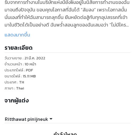
รับจากการทำงานในบริษัทแห่งนี้ยังฝังอยู่ในนิสัยการทำงานของฉัน
มาจนถึงปัจจุบัน ขอบคุณโอกาสที่ฉันได้ “ล้มลง” เพราะโอกาสนั้น
นั่นเองที่ทำให้ฉันสามารถลุกขึ้น ยืนหยัดต่อสู้กับทุกอุปสรรคที่เข้า
มาในชีวิตได้เป็นอย่างดี ฉันพร่ำสอนลูกของฉันเสมอว่า “ไม่มีใคร
บังคับให้เราแพ้ได้ หากเราไม่ยอม... เพราะเราเท่านั้นที่เป็นผู้กำหนด
แสดงมากขึ้น
ว่าจะชนะหรือแพ้”
รายละเอียด
วันวางขาย
:
21 มี.ค. 2022
จำนวนหน้า
:
10
หน้า
ประเภทไฟล์
:
PDF
ขนาดไฟล์
:
15.11
MB
ประเทศ
:
TH
ภาษา
:
Thai
จากผู้แต่ง
Ritthawat pinijneuk
กำลังโหลด ...