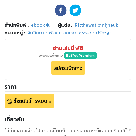
สำนักพิมพ์
:
ebook4u
ผู้แต่ง :
Ritthawat pinijneuk
หมวดหมู่
:
จิตวิทยา - พัฒนาตนเอง
,
ธรรมะ - ปรัชญา
อ่านเล่มนี้ ฟรี!
เพียงมีแพ็กเกจ
Buffet Premium
สมัครแพ็กเกจ
ราคา
ซื้อฉบับนี้
:
59.00
฿
เกี่ยวกับ
ไม่ว่าเวลาจะผ่านไปนานแค่ไหนก็ตามประสบการณ์และบทเรียนที่ได้