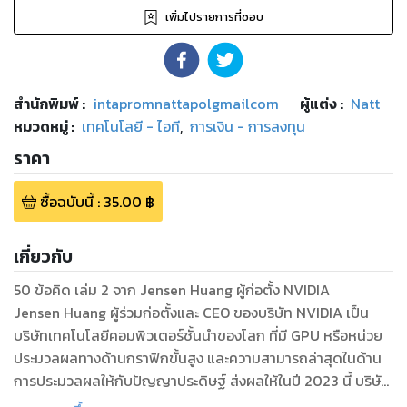
เพิ่มไปรายการที่ชอบ
สำนักพิมพ์
:
intapromnattapolgmailcom
ผู้แต่ง :
Natt
หมวดหมู่
:
เทคโนโลยี - ไอที
,
การเงิน - การลงทุน
ราคา
ซื้อฉบับนี้
:
35.00
฿
เกี่ยวกับ
50 ข้อคิด เล่ม 2 จาก Jensen Huang ผู้ก่อตั้ง NVIDIA
Jensen Huang ผู้ร่วมก่อตั้งและ CEO ของบริษัท NVIDIA เป็น
บริษัทเทคโนโลยีคอมพิวเตอร์ชั้นนำของโลก ที่มี GPU หรือหน่วย
ประมวลผลทางด้านกราฟิกขั้นสูง และความสามารถล่าสุดในด้าน
การประมวลผลให้กับปัญญาประดิษฐ์ ส่งผลให้ในปี 2023 นี้ บริษัท
มีมูลค่ากลายเป็นบริษัทที่มีอันดับใหญ่เป็นอันดับที่ 6 ของโลก และ