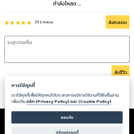
กำลังโหลด ...
ส่งคะแนน
ให้
5
คะแนน
ส่งรีวิว
การใช้คุกกี้
เราใช้คุกกี้เพื่อให้ทุกคนได้ประสบการณ์การใช้งานที่ดียิ่งขึ้นอ่าน
เพิ่มเติม
คลิก (Privacy Policy) และ (Cookie Policy)
Copyright ©
2026
Storylog Co., Ltd. - สตอรี่ล็อกขอสงวนสิทธิ์ไม่รับผิดชอบ
ต่อผลงานหรือเนื้อหาใดที่อัปโหลดผ่านเว็บไซต์และปรากฏว่าละเมิดสิทธิใน
ยอมรับ
ทรัพย์สินทางปัญญาของบุคคลอื่นหรือขัดต่อกฎหมายและศีลธรรม ดังนั้น ผู้อ่าน
ทุกท่านโปรดใช้วิจารณญาณในการกลั่นกรองด้วยตนเอง และหากท่านพบว่าส่วน
ปรับแต่งคุกกี้