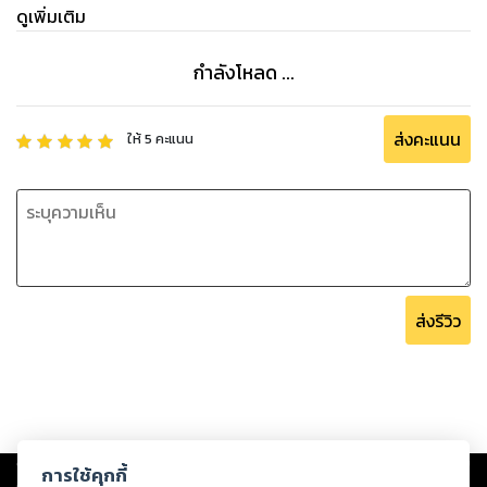
ดูเพิ่มเติม
กำลังโหลด ...
ส่งคะแนน
ให้
5
คะแนน
ส่งรีวิว
Copyright ©
2026
Storylog Co., Ltd. - สตอรี่ล็อกขอสงวนสิทธิ์ไม่รับผิดชอบ
การใช้คุกกี้
ต่อผลงานหรือเนื้อหาใดที่อัปโหลดผ่านเว็บไซต์และปรากฏว่าละเมิดสิทธิใน