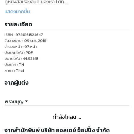
ดูหนังสือเรื่องอื่นๆ ของเรา ได้ที่
www.pailinbooknet.com
แสดงมากขึ้น
รายละเอียด
ISBN :
9786161524647
วันวางขาย
:
09 ต.ค. 2018
จำนวนหน้า
:
97
หน้า
ประเภทไฟล์
:
PDF
ขนาดไฟล์
:
44.92
MB
ประเทศ
:
TH
ภาษา
:
Thai
จากผู้แต่ง
พรายบุญ
กำลังโหลด ...
จากสำนักพิมพ์ บริษัท ออลเดย์ ช็อปปิ้ง จำกัด