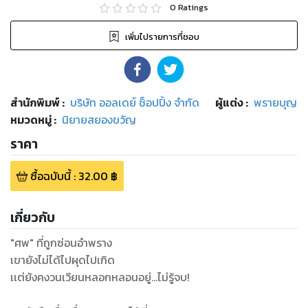
0
Ratings
เพิ่มไปรายการที่ชอบ
สำนักพิมพ์
:
บริษัท ออลเดย์ ช็อปปิ้ง จำกัด
ผู้แต่ง :
พรายบุญ
หมวดหมู่
:
นิยายสยองขวัญ
ราคา
ซื้อฉบับนี้
:
32.00
฿
เกี่ยวกับ
"ศพ" ที่ถูกซ่อนอำพราง
เขายังไม่ได้ไปผุดไปเกิด
เเต่ยังคงวนเวียนหลอกหลอนอยู่...ไม่รู้จบ!