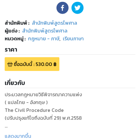
สำนักพิมพ์
:
สำนักพิมพ์สูตรไพศาล
ผู้แต่ง :
สำนักพิมพ์สูตรไพศาล
หมวดหมู่
:
กฎหมาย - ภาษี
,
เรียนภาษา
ราคา
ซื้อฉบับนี้
:
530.00
฿
เกี่ยวกับ
ประมวลกฎหมายวิธีพิจารณาความแพ่ง
( แปลไทย - อังกฤษ )
The Civil Procedure Code
(ปรับปรุงแก้ไขถึงฉบับที่ 29) พ.ศ.2558
พิจารณ์โดยนายบุญร่วม เทียมจันทร์ อธิบดีอัยการ
แสดงมากขึ้น