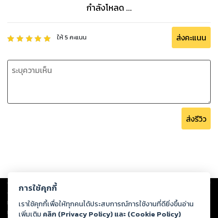
กำลังโหลด ...
ส่งคะแนน
ให้
5
คะแนน
ส่งรีวิว
Copyright ©
2026
Storylog Co., Ltd. - สตอรี่ล็อกขอสงวนสิทธิ์ไม่รับผิดชอบ
การใช้คุกกี้
ต่อผลงานหรือเนื้อหาใดที่อัปโหลดผ่านเว็บไซต์และปรากฏว่าละเมิดสิทธิใน
ทรัพย์สินทางปัญญาของบุคคลอื่นหรือขัดต่อกฎหมายและศีลธรรม ดังนั้น ผู้อ่าน
เราใช้คุกกี้เพื่อให้ทุกคนได้ประสบการณ์การใช้งานที่ดียิ่งขึ้นอ่าน
ทุกท่านโปรดใช้วิจารณญาณในการกลั่นกรองด้วยตนเอง และหากท่านพบว่าส่วน
เพิ่มเติม
คลิก (Privacy Policy) และ (Cookie Policy)