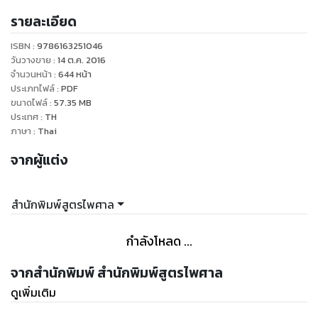
รายละเอียด
แปลโดย ดร.ปรีชา คะเนตนอก
ผู้เชี่ยวชาญด้านภาษา ภาควิชาภาษาต่างประเทศ
ISBN :
9786163251046
มหาวิทยาลัยมหาจุฬาลงกรณราชวิทยาลัย
วันวางขาย
:
14 ต.ค. 2016
จำนวนหน้า
:
644
หน้า
ประเภทไฟล์
:
PDF
ภาค ๑ บททั่วไป
ขนาดไฟล์
:
57.35
MB
ภาค ๒ วิธีพิจารณาในศาลชั้นต้น
ประเทศ
:
TH
ภาค ๓ อุทธรณ์และฎีกา
ภาษา
:
Thai
ภาค ๔ วิธีการชั่วคราวก่อนพิพากษาและการบังคับตามคำพิพากษา
จากผู้แต่ง
หรือคำสั่ง
ตารางท้าย
อุเทศ
สำนักพิมพ์สูตรไพศาล
กำลังโหลด ...
จากสำนักพิมพ์ สำนักพิมพ์สูตรไพศาล
ดูเพิ่มเติม