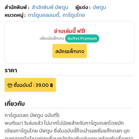
สำนักพิมพ์
:
สำนักพิมพ์ บัฟตูน
ผู้แต่ง :
บัฟตูน
หมวดหมู่
:
การ์ตูนคอมเมดี้
,
การ์ตูนไทย
อ่านเล่มนี้ ฟรี!
เพียงมีแพ็กเกจ
Buffet Premium
สมัครแพ็กเกจ
ราคา
ซื้อฉบับนี้
:
39.00
฿
เกี่ยวกับ
การ์ตูนตลก บัฟตูน ฉบับที่5
พบกันมา 5เล่มแล้ว ไม่มากไม่น้อยสำหรับการ์ตูนตลกโดยนัก
เขียนการ์ตูนไทย บัฟตูน ซึ่งในฉบับนี้ก็จะนำรอยยิ้มแก๊กตลก มุก
ตลกฮาๆขำขำมาฝากเพื่อนๆนักอ่านกันเช่นเคย พร้อมกับเรื่องราว