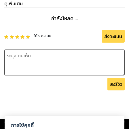
ดูเพิ่มเติม
กำลังโหลด ...
ส่งคะแนน
ให้
5
คะแนน
ส่งรีวิว
Copyright ©
2026
Storylog Co., Ltd. - สตอรี่ล็อกขอสงวนสิทธิ์ไม่รับผิดชอบ
การใช้คุกกี้
ต่อผลงานหรือเนื้อหาใดที่อัปโหลดผ่านเว็บไซต์และปรากฏว่าละเมิดสิทธิใน