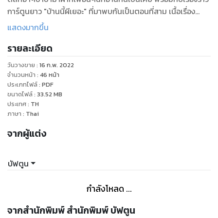
การ์ตูนยาว "บ้านนี้ผีเยอะ" ที่มาพบกันเป็นตอนที่สาม เนื้อเรื่อง
กำลังสนุกสนานเลยล่ะ
แสดงมากขึ้น
และสุดท้ายอยากจะบอกว่าสนับสนุนกันแล้วก็แนะนำติชมกัน เพื่อ
รายละเอียด
เป็นประโยชน์ในการพัฒนาหนังสือการ์ตูนตลก บัฟตูน เล่มต่อๆไป
วันวางขาย
:
16 ก.พ. 2022
จำนวนหน้า
:
46
หน้า
ประเภทไฟล์
:
PDF
ขนาดไฟล์
:
33.52
MB
ประเทศ
:
TH
ภาษา
:
Thai
จากผู้แต่ง
บัฟตูน
กำลังโหลด ...
จากสำนักพิมพ์ สำนักพิมพ์ บัฟตูน