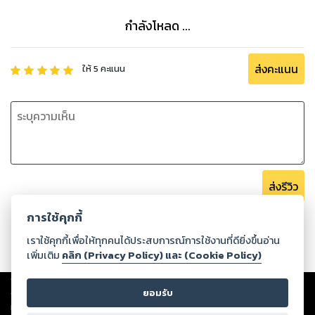
กำลังโหลด ...
ส่งคะแนน
ให้
5
คะแนน
ส่งรีวิว
การใช้คุกกี้
เราใช้คุกกี้เพื่อให้ทุกคนได้ประสบการณ์การใช้งานที่ดียิ่งขึ้นอ่าน
เพิ่มเติม
คลิก (Privacy Policy) และ (Cookie Policy)
Copyright ©
2026
Storylog Co., Ltd. - สตอรี่ล็อกขอสงวนสิทธิ์ไม่รับผิดชอบ
ต่อผลงานหรือเนื้อหาใดที่อัปโหลดผ่านเว็บไซต์และปรากฏว่าละเมิดสิทธิใน
ยอมรับ
ทรัพย์สินทางปัญญาของบุคคลอื่นหรือขัดต่อกฎหมายและศีลธรรม ดังนั้น ผู้อ่าน