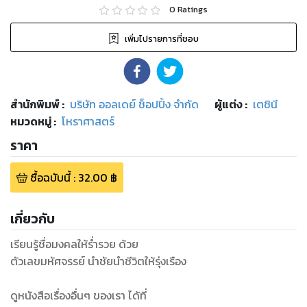
0
Ratings
เพิ่มไปรายการที่ชอบ
สำนักพิมพ์
:
บริษัท ออลเดย์ ช็อปปิ้ง จำกัด
ผู้แต่ง :
เตชินี
หมวดหมู่
:
โหราศาสตร์
ราคา
ซื้อฉบับนี้
:
32.00
฿
เกี่ยวกับ
เรียนรู้ชื่อมงคลให้ร่ำรวย ด้วย
ตัวเลขมหัศจรรย์ นำชัยนำชีวิตให้รุ่งเรือง
ดูหนังสือเรื่องอื่นๆ ของเรา ได้ที่