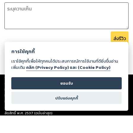
ส่งรีวิว
การใช้คุกกี้
เราใช้คุกกี้เพื่อให้ทุกคนได้ประสบการณ์การใช้งานที่ดียิ่งขึ้นอ่าน
เพิ่มเติม
คลิก (Privacy Policy) และ (Cookie Policy)
Copyright ©
2026
Storylog Co., Ltd. - สตอรี่ล็อกขอสงวนสิทธิ์ไม่รับผิดชอบ
ต่อผลงานหรือเนื้อหาใดที่อัปโหลดผ่านเว็บไซต์และปรากฏว่าละเมิดสิทธิใน
ยอมรับ
ทรัพย์สินทางปัญญาของบุคคลอื่นหรือขัดต่อกฎหมายและศีลธรรม ดังนั้น ผู้อ่าน
ทุกท่านโปรดใช้วิจารณญาณในการกลั่นกรองด้วยตนเอง และหากท่านพบว่าส่วน
ปรับแต่งคุกกี้
หนึ่งส่วนใดขัดต่อกฎหมายและศีลธรรม กรุณาแจ้งมายังบริษัท เพื่อทีมงานจะได้
ดำเนินการในทันที ทั้งนี้ ทางสตอรี่ล็อกขอสงวนลิขสิทธิ์ตามพระราชบัญญัติ
ลิขสิทธิ์ พ.ศ. 2537 (ฉบับล่าสุด)
For support: member@ookbee.com
Version
1.3.17