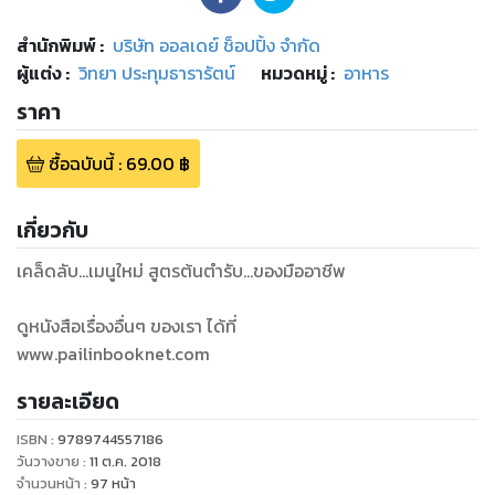
สำนักพิมพ์
:
บริษัท ออลเดย์ ช็อปปิ้ง จำกัด
ผู้แต่ง :
วิทยา ประทุมธารารัตน์
หมวดหมู่
:
อาหาร
ราคา
ซื้อฉบับนี้
:
69.00
฿
เกี่ยวกับ
เคล็ดลับ...เมนูใหม่ สูตรต้นตำรับ...ของมืออาชีพ
ดูหนังสือเรื่องอื่นๆ ของเรา ได้ที่
www.pailinbooknet.com
รายละเอียด
ISBN :
9789744557186
วันวางขาย
:
11 ต.ค. 2018
จำนวนหน้า
:
97
หน้า