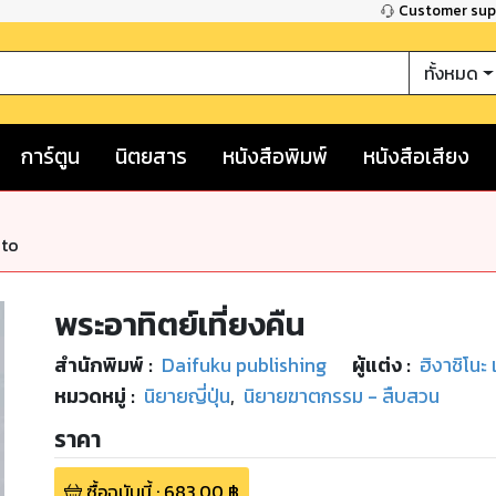
Customer su
ทั้งหมด
การ์ตูน
นิตยสาร
หนังสือพิมพ์
หนังสือเสียง
nto
พระอาทิตย์เที่ยงคืน
สำนักพิมพ์
:
Daifuku publishing
ผู้แต่ง :
ฮิงาชิโนะ 
หมวดหมู่
:
นิยายญี่ปุ่น
,
นิยายฆาตกรรม - สืบสวน
ราคา
ซื้อฉบับนี้
:
683.00
฿