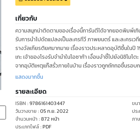
เกี่ยวกับ
ความสนุกน่าติดตามของเรื่องนี้การันตีได้จากยอดพิมพ์เกิน
รับการนำไปดัดแปลงเป็นละครทีวี ภาพยนตร์ และละครเวทีหล
รางวัลเกียรติยศมากมาย เรื่องราวประหลาดอุบัติขึ้นในปี 
เกะ เจ้าของโรงรับจำนำในโอซาก้า เงื่อนงำชี้ไปยังนิชิโมโตะ
จากอุบัติเหตุแก๊สรั่วภายในบ้าน เรื่องราวถูกถักทอขึ้นรอบ
เรียวจิ บุตรชายเจ้าของโรงรับจำนำ และนิชิโมโตะ ยูกิโฮะ ล
แสดงมากขึ้น
เกี่ยวสิ่งผิดกฎหมายหลายอย่าง ชักจูงผู้คนให้ทำในสิ่งที่เ
รายละเอียด
นามสกุลจากนิชิโมโตะเป็นคาราซาวะ เติบโตเป็นกุลสตรีชั้น
เกี่ยวกับเธอต้องทนทุกข์ทรมานจากความโชคร้ายไม่ทางใดก็ท
ISBN :
9786161403447
ขนา
ภายใต้เนื้อหนังที่สวยสดงดงามในปี 1992 ระยะเวลาเกือบยี่
วันวางขาย
:
05 ก.ย. 2022
ประ
ติดปะต่อเรื่องราวได้
จำนวนหน้า
:
872
หน้า
ภา
ประเภทไฟล์
:
PDF