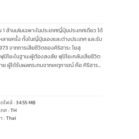
 1 ล้านเล่มเฉพาะในประเทศญี่ปุ่นประเทศเดียว ได้
ายครั้ง ทั้งในญี่ปุ่นเองและต่างประเทศ และรับ
1973 จากการเสียชีวิตของคิริฮาระ โยสุ
 ฟุมิโยะในฐานะผู้ต้องสงสัย ฟุมิโยะกลับเสียชีวิต
กาย ผู้ได้รับผลกระทบจากเหตุการณ์ คือ คิริฮาระ
ูกสาวของฟุมิโยะ เรียวจิเติบโตและเข้าไปข้อง
ขาต้องการได้อย่างง่ายดาย ส่วนยูกิโฮะเปลี่ยน
สูงผู้สวยงาม อย่างไรก็ตาม หลายคนที่เข้ามาข้อง
างหนึ่ง ประหนึ่งยูกิโฮะซุกซ่อนความดำมืดไว้
ดไฟล์
:
34.55
MB
สิบปีที่ซาซางากิมุ่งมั่นคลี่คลายคดีฆาตกรรมก็ปะ
เทศ
:
TH
ษา
:
Thai