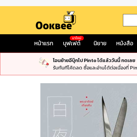
มาใหม่
หน้าแรก
บุฟเฟต์
นิยาย
หนังสือ
โอนย้ายอีบุ๊กไป Pinto ได้แล้ววันนี้ กดเลย
รับทันทีโค้ดลด ซื้อและอ่านได้ต่อเนื่องที่ Pi