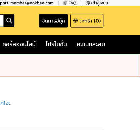
pport: member@ookbee.com
FAQ
เข้าสู่ระบบ
จัดการอีบุ๊ก
ตะกร้า
(
0
)
คอร์สออนไลน์
โปรโมชั่น
คะแนนสะสม
เคโงะ