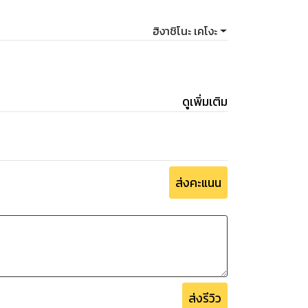
ฮิงาชิโนะ เคโงะ
ดูเพิ่มเติม
ส่งคะแนน
ส่งรีวิว