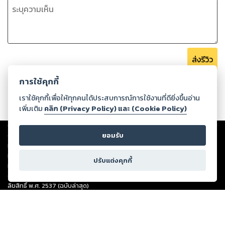
ส่งรีวิว
การใช้คุกกี้
เราใช้คุกกี้เพื่อให้ทุกคนได้ประสบการณ์การใช้งานที่ดียิ่งขึ้นอ่าน
เพิ่มเติม
คลิก (Privacy Policy) และ (Cookie Policy)
Copyright ©
2026
Storylog Co., Ltd. - สตอรี่ล็อกขอสงวนสิทธิ์ไม่รับผิดชอบ
ต่อผลงานหรือเนื้อหาใดที่อัปโหลดผ่านเว็บไซต์และปรากฏว่าละเมิดสิทธิใน
ยอมรับ
ทรัพย์สินทางปัญญาของบุคคลอื่นหรือขัดต่อกฎหมายและศีลธรรม ดังนั้น ผู้อ่าน
ทุกท่านโปรดใช้วิจารณญาณในการกลั่นกรองด้วยตนเอง และหากท่านพบว่าส่วน
ปรับแต่งคุกกี้
หนึ่งส่วนใดขัดต่อกฎหมายและศีลธรรม กรุณาแจ้งมายังบริษัท เพื่อทีมงานจะได้
ดำเนินการในทันที ทั้งนี้ ทางสตอรี่ล็อกขอสงวนลิขสิทธิ์ตามพระราชบัญญัติ
ลิขสิทธิ์ พ.ศ. 2537 (ฉบับล่าสุด)
For support: member@ookbee.com
Version
1.3.17