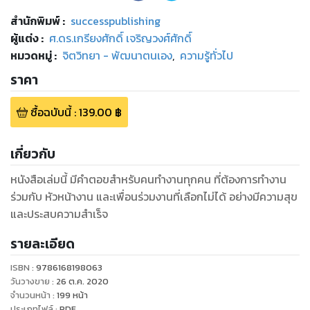
สำนักพิมพ์
:
successpublishing
ผู้แต่ง :
ศ.ดร.เกรียงศักดิ์ เจริญวงศ์ศักดิ์
หมวดหมู่
:
จิตวิทยา - พัฒนาตนเอง
,
ความรู้ทั่วไป
ราคา
ซื้อฉบับนี้
:
139.00
฿
เกี่ยวกับ
หนังสือเล่มนี้ มีคำตอขสำหรับคนทำงานทุกคน ที่ต้องการทำงาน
ร่วมกับ หัวหน้างาน และเพื่อนร่วมงานที่เลือกไม่ได้ อย่างมีความสุข
รายละเอียด
ISBN :
9786168198063
วันวางขาย
:
26 ต.ค. 2020
จำนวนหน้า
:
199
หน้า
ประเภทไฟล์
:
PDF