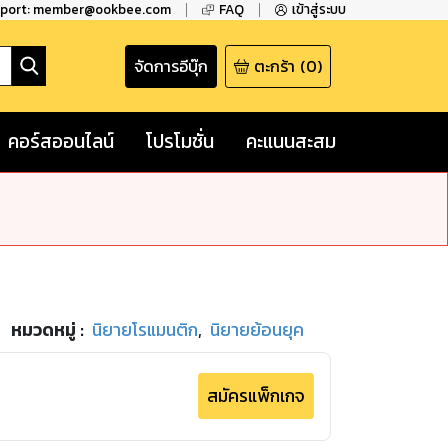
pport: member@ookbee.com
FAQ
เข้าสู่ระบบ
จัดการอีบุ๊ก
ตะกร้า
(
0
)
คอร์สออนไลน์
โปรโมชั่น
คะแนนสะสม
หมวดหมู่
:
นิยายโรแมนติก
,
นิยายย้อนยุค
สมัครแพ็กเกจ