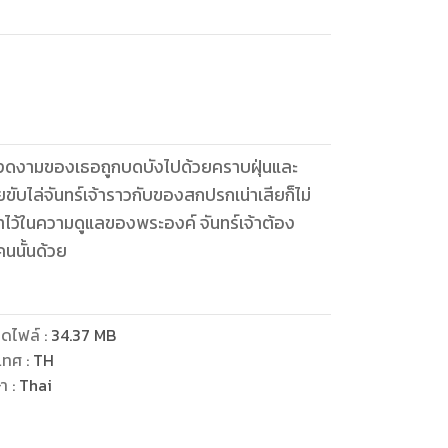
วามงดงามของเธอถูกบดบังไปด้วยคราบฝุ่นและ
ขับไล่จันทร์เจ้าราวกับของสกปรกเน่าเสียก็ไม่
อาไว้ในความดูแลของพระองค์ จันทร์เจ้าต้อง
นนั้นด้วย
ดไฟล์
:
34.37
MB
เทศ
:
TH
ษา
:
Thai