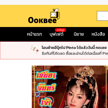
มาใหม่
หน้าแรก
บุฟเฟต์
นิยาย
หนังสือ
โอนย้ายอีบุ๊กไป Pinto ได้แล้ววันนี้ กดเลย
รับทันทีโค้ดลด ซื้อและอ่านได้ต่อเนื่องที่ Pi