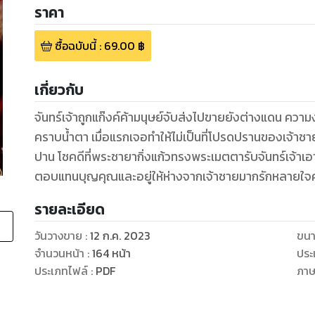
ราคา
ซื้อฉบับนี้
:
69.00
฿
เกี่ยวกับ
จันทร์เจ้าถูกแก๊งค์ค้ามนุษย์จับส่งไปขายยังต่างแดน ค
คราบน้ำตา เมื่อแรกเจอทำให้ไม่เป็นที่โปรดปรานของเจ้าชาย
ปาน โชคดีที่พระชายากิ่งแก้วทรงพระเมตตารับจันทร์เจ้าเ
ตอบแทนบุญคุณและอยู่ให้ห่างจากเจ้าชายมากรักหลายใจค
รายละเอียด
วันวางขาย
:
12 ก.ค. 2023
ขนา
จำนวนหน้า
:
164
หน้า
ประ
ประเภทไฟล์
:
PDF
ภา