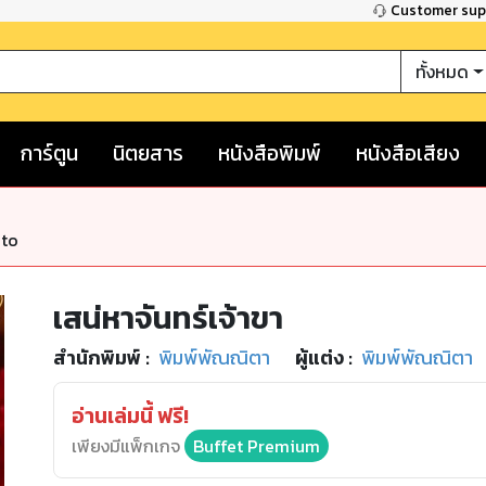
Customer su
ทั้งหมด
การ์ตูน
นิตยสาร
หนังสือพิมพ์
หนังสือเสียง
nto
เสน่หาจันทร์เจ้าขา
สำนักพิมพ์
:
พิมพ์พัณณิตา
ผู้แต่ง :
พิมพ์พัณณิตา
อ่านเล่มนี้ ฟรี!
เพียงมีแพ็กเกจ
Buffet Premium