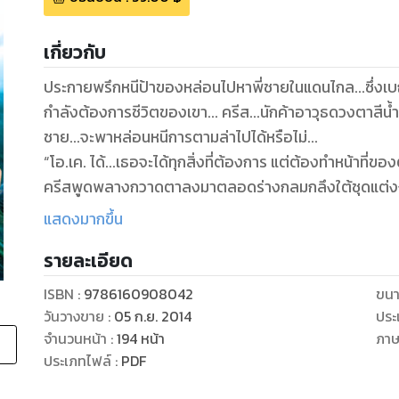
เกี่ยวกับ
ประกายพรึกหนีป้าของหล่อนไปหาพี่ชายในแดนไกล...ซึ่งเบญ
กำลังต้องการชีวิตของเขา... ครีส...นักค้าอาวุธดวงตาสีน้ำ
ชาย...จะพาหล่อนหนีการตามล่าไปได้หรือไม่...
“โอ.เค. ได้...เธอจะได้ทุกสิ่งที่ต้องการ แต่ต้องทำหน้าที่ขอ
ครีสพูดพลางกวาดตาลงมาตลอดร่างกลมกลึงใต้ชุดแต่งง
ของหญิงสาว...ไม่ว่าจะเป็นทรวงอกอวบอิ่ม...เอวบางและสะโ
แสดงมากขึ้น
ดึงสายตาขึ้นมองดวงหน้าหวานแฉล่มที่ตกแต่งอย่างงดงาม 
รายละเอียด
แล้วต้องตกตะลึง... ประกายพรึกถอยหลังทันทีที่เห็นประกายต
“หน้าที่ของ ‘เมีย’ ไง...”
ISBN :
9786160908042
ขนา
ครีสคว้าคอหล่อนไว้แล้วก้มลงกระซิบก่อนจะปิดปากหล่อนด
วันวางขาย
:
05 ก.ย. 2014
ประ
จำนวนหน้า
:
194
หน้า
ภา
ประเภทไฟล์
:
PDF