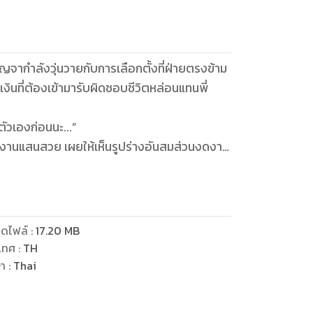
จากำลังวุ่นวายกับการเลือกตั้งที่ฝ่ายตรงข้าม
เงินที่ต้องเข้ามารับผิดชอบชีวิตหล่อนแทนพี่
งตัวเองก่อนนะ...”
านแสนสวย เผยให้เห็นรูปร่างอันสมส่วนงดงาม
พกอันผายเต็มตึง...หน้าท้องที่แบนราบ...ก่อนจะ
จนไม่ผิดอะไรกับนางฟ้าแสนสวยที่ทุกคนได้เห็น
าคู่นั้น...
ดไฟล์
:
17.20
MB
้วยริมฝีปากของเขาอย่างหนักหน่วง...
เทศ
:
TH
ษา
:
Thai