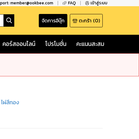
pport: member@ookbee.com
FAQ
เข้าสู่ระบบ
จัดการอีบุ๊ก
ตะกร้า
(
0
)
คอร์สออนไลน์
โปรโมชั่น
คะแนนสะสม
 ไผ่สีทอง