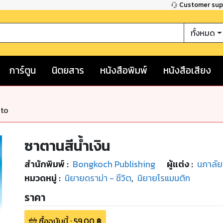
Customer su
ทั้งหมด
การ์ตูน
นิตยสาร
หนังสือพิมพ์
หนังสือเสียง
nto
ซาตานสีน้ำเงิน
สำนักพิมพ์
:
Bongkoch Publishing
ผู้แต่ง :
นภาลัย
หมวดหมู่
:
นิยายดราม่า - ชีวิต
,
นิยายโรแมนติก
ราคา
ซื้อฉบับนี้
:
59.00
฿