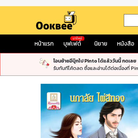
มาใหม่
หน้าแรก
บุฟเฟต์
นิยาย
หนังสือ
โอนย้ายอีบุ๊กไป Pinto ได้แล้ววันนี้ กดเลย
รับทันทีโค้ดลด ซื้อและอ่านได้ต่อเนื่องที่ Pi