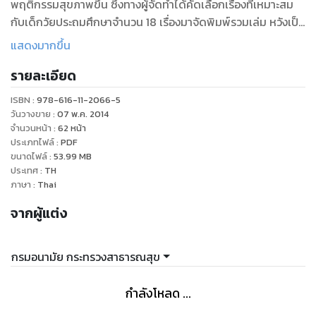
พฤติกรรมสุขภาพขึ้น ซึ่งทางผู้จัดทำได้คัดเลือกเรื่องที่เหมาะสม
กับเด็กวัยประถมศึกษาจำนวน 18 เรื่องมาจัดพิมพ์รวมเล่ม หวังเป็น
อย่างยิ่งว่า พ่อ แม่ ผู้ปกครอง ครู และผู้สนใจจะได้รับประโยชน์อัน
แสดงมากขึ้น
เกิดจากการเล่านิทาน และปลูกฝังพฤติกรรมสุขภาพแก่เด็กๆ อัน
รายละเอียด
นำไปสู่การเติบโตเป็นประชากรที่มีคุณภาพต่อไป
ISBN :
978-616-11-2066-5
วันวางขาย
:
07 พ.ค. 2014
จำนวนหน้า
:
62
หน้า
ประเภทไฟล์
:
PDF
ขนาดไฟล์
:
53.99
MB
ประเทศ
:
TH
ภาษา
:
Thai
จากผู้แต่ง
กรมอนามัย กระทรวงสาธารณสุข
กำลังโหลด ...