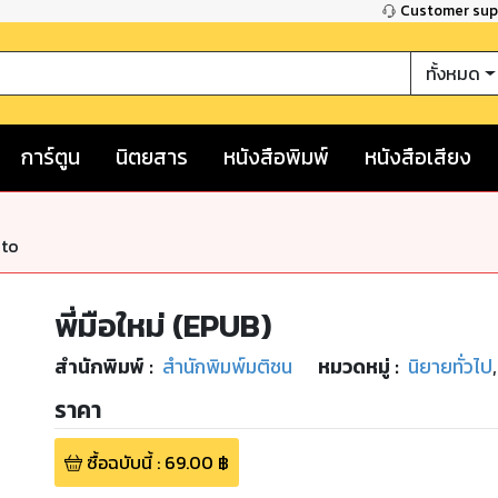
Customer su
ทั้งหมด
การ์ตูน
นิตยสาร
หนังสือพิมพ์
หนังสือเสียง
nto
พี่มือใหม่ (EPUB)
สำนักพิมพ์
:
สำนักพิมพ์มติชน
หมวดหมู่
:
นิยายทั่วไป
,
ราคา
ซื้อฉบับนี้
:
69.00
฿