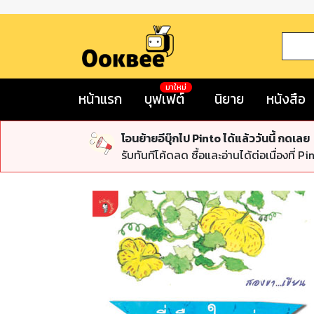
มาใหม่
หน้าแรก
บุฟเฟต์
นิยาย
หนังสือ
โอนย้ายอีบุ๊กไป Pinto ได้แล้ววันนี้ กดเลย
รับทันทีโค้ดลด ซื้อและอ่านได้ต่อเนื่องที่ Pi