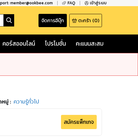
pport: member@ookbee.com
FAQ
เข้าสู่ระบบ
จัดการอีบุ๊ก
ตะกร้า
(
0
)
คอร์สออนไลน์
โปรโมชั่น
คะแนนสะสม
หมู่
:
ความรู้ทั่วไป
สมัครแพ็กเกจ