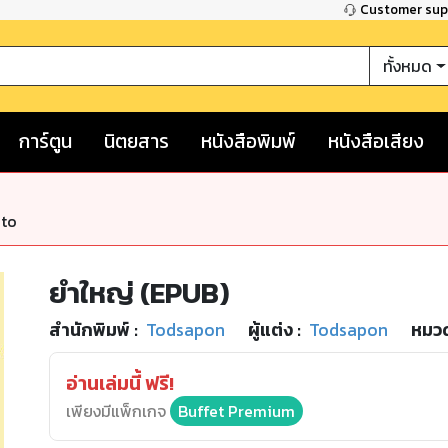
Customer su
ทั้งหมด
การ์ตูน
นิตยสาร
หนังสือพิมพ์
หนังสือเสียง
nto
ยำใหญ่ (EPUB)
สำนักพิมพ์
:
Todsapon
ผู้แต่ง :
Todsapon
หมวด
อ่านเล่มนี้ ฟรี!
เพียงมีแพ็กเกจ
Buffet Premium