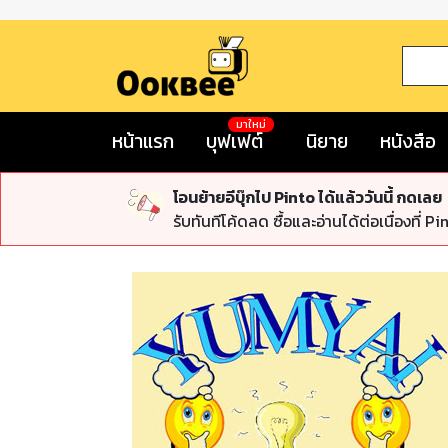
มาใหม่
หน้าแรก
บุฟเฟต์
นิยาย
หนังสือ
โอนย้ายอีบุ๊กไป Pinto ได้แล้ววันนี้ กดเลย
รับทันทีโค้ดลด ซื้อและอ่านได้ต่อเนื่องที่ Pi