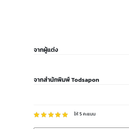
จากผู้แต่ง
จากสำนักพิมพ์ Todsapon
ให้
5
คะแนน